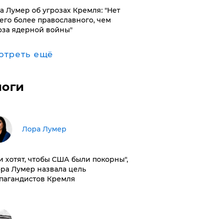
а Лумер об угрозах Кремля: "Нет
его более православного, чем
оза ядерной войны"
отреть ещё
логи
​Лора Лумер
и хотят, чтобы США были покорны",
ора Лумер назвала цель
пагандистов Кремля