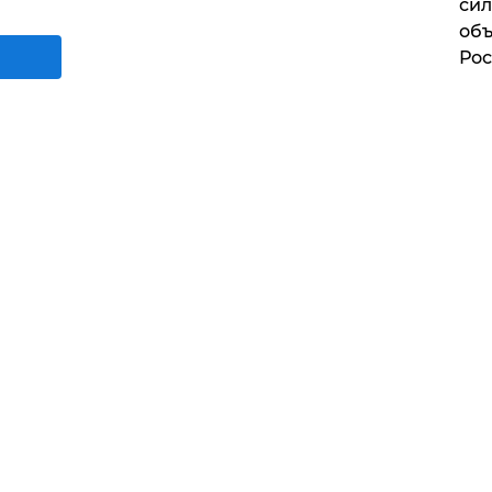
сил
объ
Рос