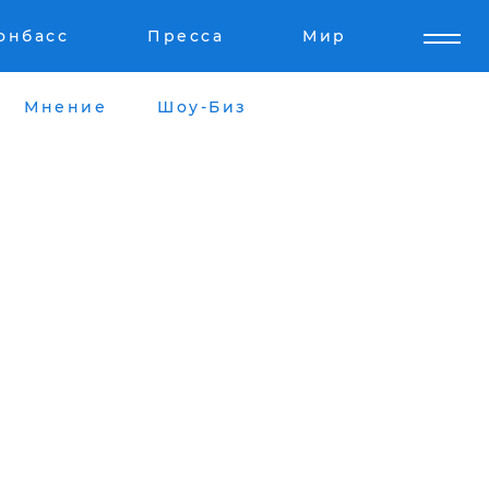
онбасс
Пресса
Мир
Мнение
Шоу-Биз