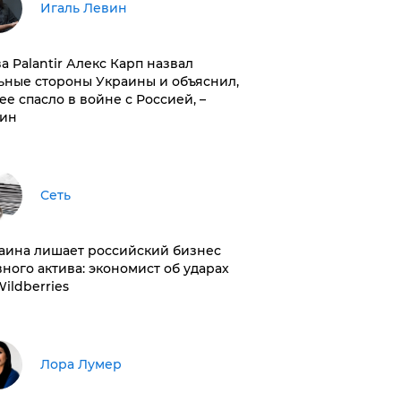
Игаль Левин
ва Palantir Алекс Карп назвал
ьные стороны Украины и объяснил,
 ее спасло в войне с Россией, –
ин
Сеть
раина лишает российский бизнес
вного актива: экономист об ударах
Wildberries
​Лора Лумер