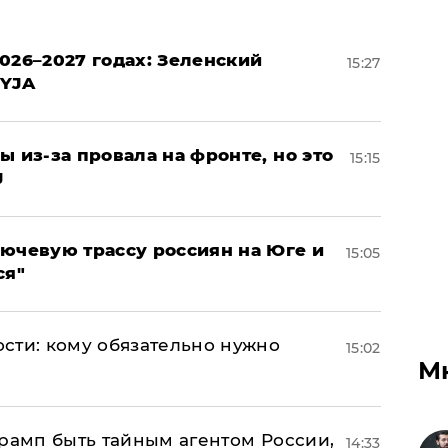
026–2027 годах: Зеленский
15:27
EYJA
ы из-за провала на фронте, но это
15:15
J
лючевую трассу россиян на Юге и
15:05
ся"
сти: кому обязательно нужно
15:02
М
Трамп быть тайным агентом России,
14:33