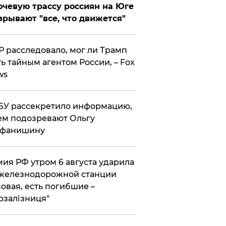
чевую трассу россиян на Юге
зрывают "все, что движется"
 расследовало, мог ли Трамп
ь тайным агентом России, – Fox
ws
У рассекретило информацию,
ем подозревают Ольгу
ефанишину
ия РФ утром 6 августа ударила
железнодорожной станции
овая, есть погибшие –
рзалізниця"