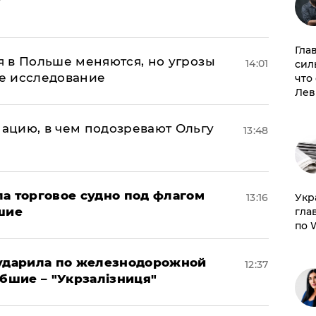
Гла
 в Польше меняются, но угрозы
14:01
сил
ое исследование
что
Лев
ацию, в чем подозревают Ольгу
13:48
а торговое судно под флагом
13:16
​Ук
шие
гла
по 
 ударила по железнодорожной
12:37
ибшие – "Укрзалізниця"