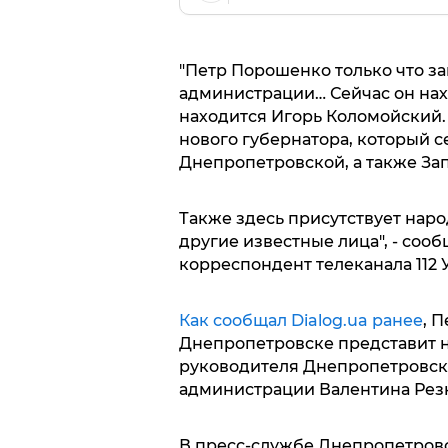
"Петр Порошенко только что з
администрации… Сейчас он нах
находится Игорь Коломойский
нового губернатора, который с
Днепропетровской, а также За
Также здесь присутствует нар
другие известные лица", - сооб
корреспондент телеканала 112 
Как сообщал Dialog.ua ранее
, 
Днепропетровске представит 
руководителя Днепропетровск
администрации Валентина Рез
В пресс-службе Днепропетровс