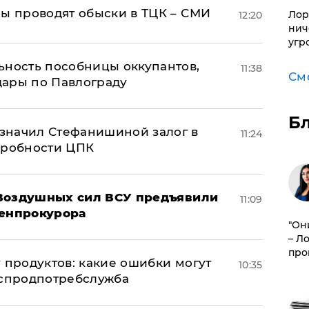
ны проводят обыски в ТЦК – СМИ
Лор
12:20
нич
угр
ьность пособницы оккупантов,
11:38
См
дары по Павлограду
Б
значил Стефанишиной залог в
11:24
дробности ЦПК
 Воздушных сил ВСУ предъявили
11:09
Генпрокурора
"Он
– Л
про
 продуктов: какие ошибки могут
10:35
оспродпотребслужба