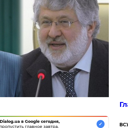
Гл
Dialog.ua в Google сегодня,
✓
ВСУ
пропустить главное завтра.