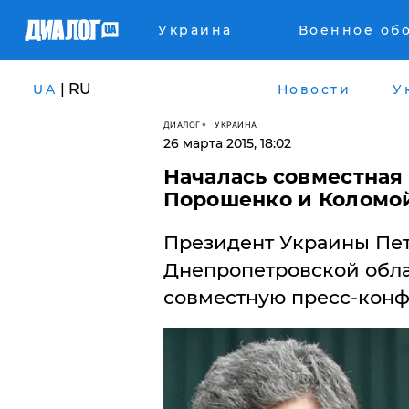
Украина
Военное об
| RU
UA
Новости
У
ДИАЛОГ
УКРАИНА
26 марта 2015, 18:02
Началась совместная
Порошенко и Коломой
​Президент Украины Пе
Днепропетровской обла
совместную пресс-кон