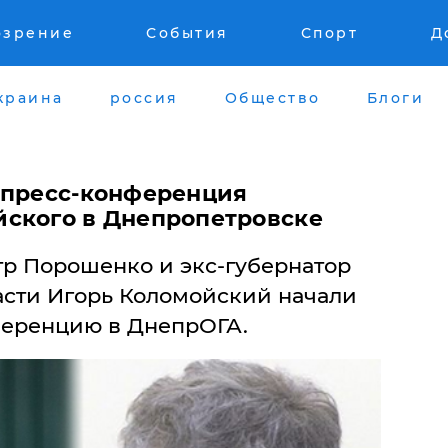
озрение
События
Спорт
Д
краина
россия
Общество
Блоги
 пресс-конференция
ского в Днепропетровске
тр Порошенко и экс-губернатор
сти Игорь Коломойский начали
ференцию в ДнепрОГА.