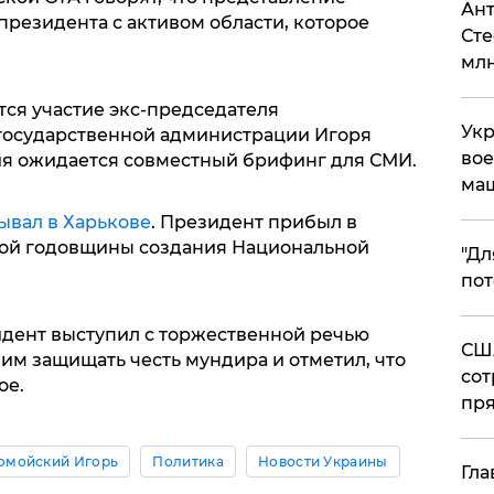
Ант
президента с активом области, которое
Сте
млн
ся участие экс-председателя
Укр
государственной администрации Игоря
вое
ия ожидается совместный брифинг для СМИ.
ма
вал в Харькове
. Президент прибыл в
вой годовщины создания Национальной
"Дл
пот
дент выступил с торжественной речью
США
им защищать честь мундира и отметил, что
сот
ое.
пря
омойский Игорь
Политика
Новости Украины
Гла