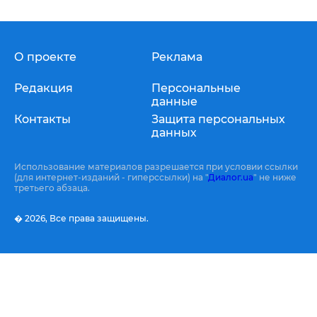
О проекте
Реклама
Редакция
Персональные
данные
Контакты
Защита персональных
данных
Использование материалов разрешается при условии ссылки
(для интернет-изданий - гиперссылки) на "
Диалог.ua
" не ниже
третьего абзаца.
� 2026,
Все права защищены.