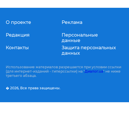
О проекте
Реклама
Редакция
Персональные
данные
Контакты
Защита персональных
данных
Использование материалов разрешается при условии ссылки
(для интернет-изданий - гиперссылки) на "
Диалог.ua
" не ниже
третьего абзаца.
� 2026,
Все права защищены.