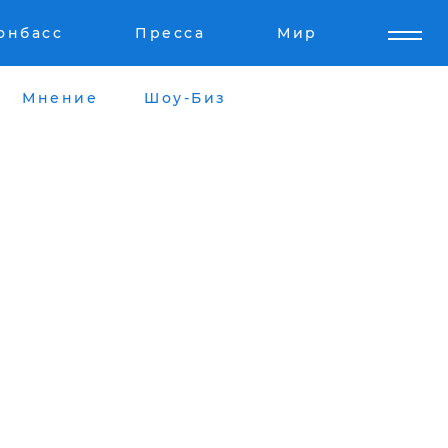
онбасс
Пресса
Мир
Мнение
Шоу-Биз