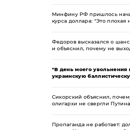
Минфину РФ пришлось начат
курса доллара: "Это плохая 
Федоров высказался о шанс
и объяснил, почему не выхо
​"В день моего увольнени
украинскую баллистическу
Сикорский объяснил, поче
олигархи не свергли Путин
​Пропаганда не работает: д