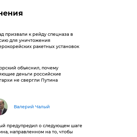
нения
ад призвали к рейду спецназа в
сию для уничтожения
ерокорейских ракетных установок
орский объяснил, почему
яющие деньги российские
гархи не свергли Путина
Валерий Чалый
ый предупредил о следующем шаге
ина, направленном на то, чтобы