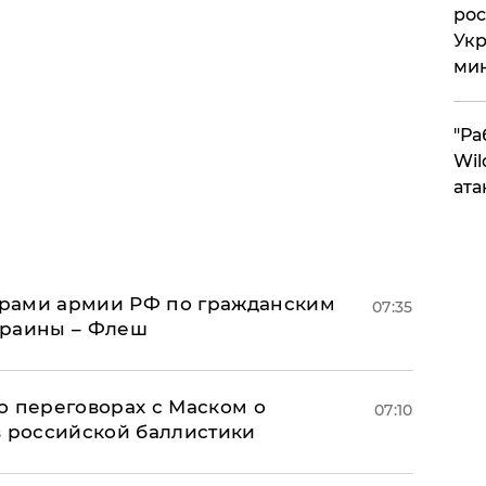
рос
Укр
ми
"Ра
Wil
ата
рами армии РФ по гражданским
07:35
краины – Флеш
о переговорах с Маском о
07:10
в российской баллистики