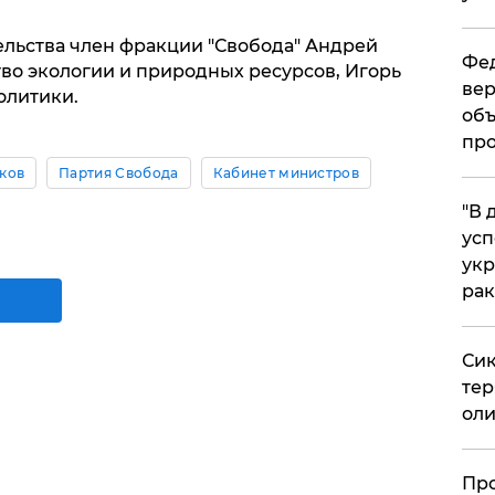
льства член фракции "Свобода" Андрей
Фед
во экологии и природных ресурсов, Игорь
вер
олитики.
объ
про
ков
Партия Свобода
Кабинет министров
​"В
усп
укр
рак
Сик
тер
оли
​Пр