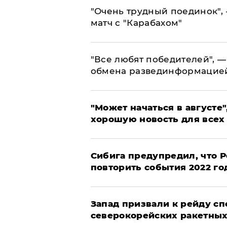
"Очень трудный поединок", 
матч с "Карабахом"
​"Все любят победителей", —
обмена развединформацие
"Может начаться в августе",
хорошую новость для всех
Сибига предупредил, что Р
повторить события 2022 го
Запад призвали к рейду с
северокорейских ракетных