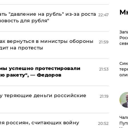
М
ь "давление на рубль" из-за роста
22:47
новость для рубля"
Зап
Рос
ах вернуться в министры обороны
21:59
сев
дит на протесты
Сик
я мы успешно протестировали
21:53
тер
ю ракету", — Федоров
оли
му теряющие деньги российские
21:19
а
Чал
оля россиян, считающих войну
Пут
20:52