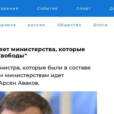
озрение
События
Спорт
Д
краина
россия
Общество
Блоги
ет министерства, которые
Свободы"
инистра, которые были в составе
им министерствам идет
Арсен Аваков.