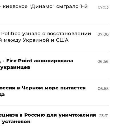
- киевское "Динамо" сыграло 1-й
07:03
 Politico узнало о восстановлении
07:00
й между Украиной и США
 - Fire Point анонсировала
06:56
 украинцев
оссия в Черном море пытается
06:55
да
пецназа в Россию для уничтожения
23:31
 установок