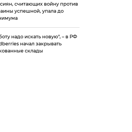
сиян, считающих войну против
аины успешной, упала до
нимума
боту надо искать новую", – в РФ
dberries начал закрывать
кованные склады