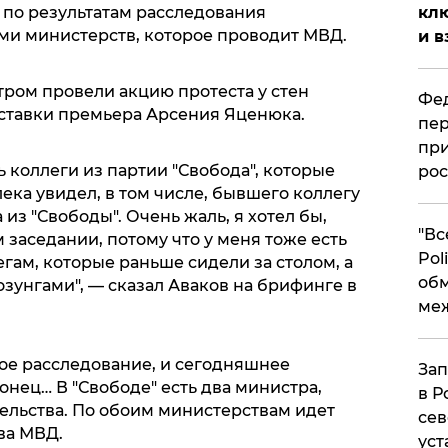
 по результатам расследования
клю
ми министерств, которое проводит МВД.
и в
тром провели акцию протеста у стен
Фед
тставки премьера Арсения Яценюка.
пер
при
ь коллеги из партии "Свобода", которые
рос
лека увидел, в том числе, бывшего коллегу
из "Свободы". Очень жаль, я хотел бы,
​"В
 заседании, потому что у меня тоже есть
Pol
гам, которые раньше сидели за столом, а
об
озунгами", — сказал Аваков на брифинге в
ме
ое расследование, и сегодняшнее
Зап
онец… В "Свободе" есть два министра,
в Р
ельства. По обоим министерствам идет
сев
ва МВД.
уст