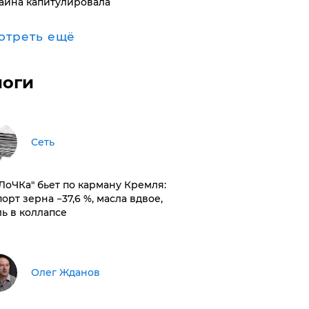
аина капитулировала
отреть ещё
логи
Сеть
оЛоЧКа" бьет по карману Кремля:
орт зерна −37,6 %, масла вдвое,
ль в коллапсе
Олег Жданов