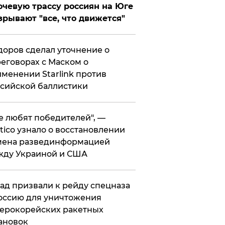
чевую трассу россиян на Юге
зрывают "все, что движется"
оров сделал уточнение о
еговорах с Маском о
менении Starlink против
сийской баллистики
се любят победителей", —
itico узнало о восстановлении
мена развединформацией
жду Украиной и США
ад призвали к рейду спецназа
оссию для уничтожения
ерокорейских ракетных
ановок