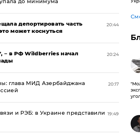
 упала до минимума
Укр
См
щала депортировать часть
20:44
это может коснуться
Б
, – в РФ Wildberries начал
20:24
лады
ны: глава МИД Азербайджана
​"М
20:17
иссией
эксп
уго
вязи и РЭБ: в Украине представили
19:49