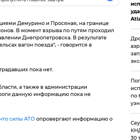
исп
уда
Atl
циями Демурино и Просяная, на границе
би
онов. В момент взрыва по путям проходил
авлении Днепропетровска. В результате
Дро
льсах вагон поезда", - говорится в
аэр
зап
эк
радавших пока нет.
Поп
ласти, а также в администрации
исп
роги данную информацию пока не
по 
узн
 что силы АТО
опровергают информацию о
​Се
КНД
30 