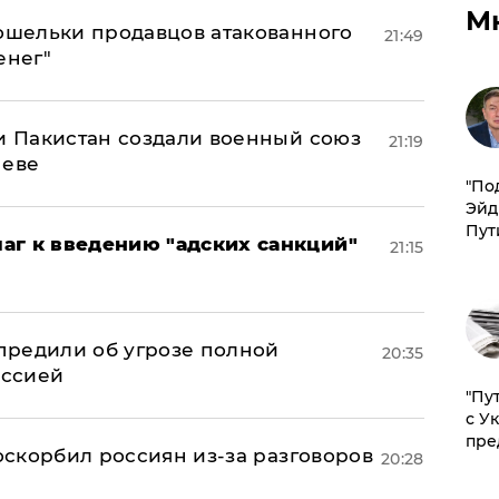
М
кошельки продавцов атакованного
21:49
енег"
 и Пакистан создали военный союз
21:19
неве
​"По
Эйд
Пут
аг к введению "адских санкций"
21:15
предили об угрозе полной
20:35
оссией
"Пу
с У
пре
 оскорбил россиян из-за разговоров
20:28