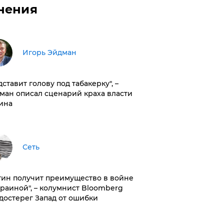
нения
Игорь Эйдман
дставит голову под табакерку", –
ман описал сценарий краха власти
ина
Сеть
тин получит преимущество в войне
краиной", – колумнист Bloomberg
достерег Запад от ошибки