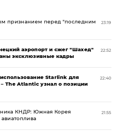
ным признанием перед "последним
23:19
нецкий аэропорт и сжег "Шахед"
22:52
ваны эксклюзивные кадры
использование Starlink для
22:40
– The Atlantic узнал о позиции
юзника КНДР: Южная Корея
21:55
н авиатоплива