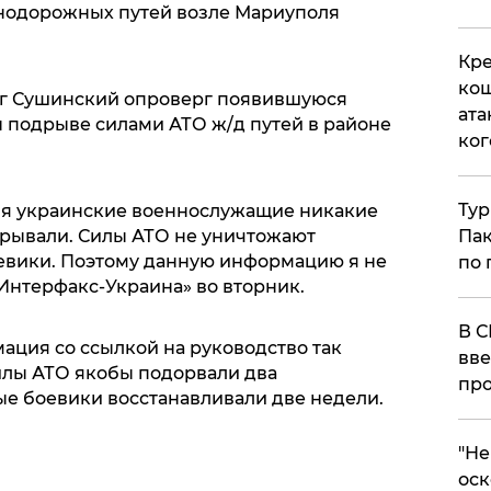
нодорожных путей возле Мариуполя
Кре
кош
ег Сушинский опроверг появившуюся
ата
 подрыве силами АТО ж/д путей в районе
ког
Тур
ля украинские военнослужащие никакие
Пак
рывали. Силы АТО не уничтожают
оевики. Поэтому данную информацию я не
по 
Интерфакс-Украина» во вторник.
В С
ация со ссылкой на руководство так
вве
силы АТО якобы подорвали два
про
е боевики восстанавливали две недели.
​"Н
оск