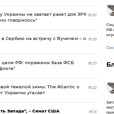
у Украины не хватает ракет для ЗРК
19:57
тно говорилось"
Соц
РФ 
игр
в Сербию на встречу с Вучичем – о
19:33
См
2 цели РФ: поражены база ФСБ
Б
19:27
флота"
вой тяжелой зимы: The Atlantic о
19:22
г Украины угасает
Заг
мог
ь Запада", – Сенат США
19:13
поо