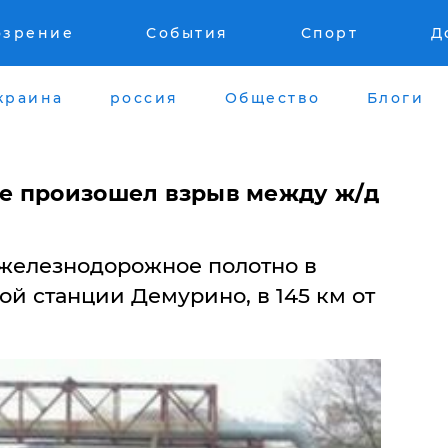
озрение
События
Спорт
Д
краина
россия
Общество
Блоги
е произошел взрыв между ж/д
железнодорожное полотно в
й станции Демурино, в 145 км от