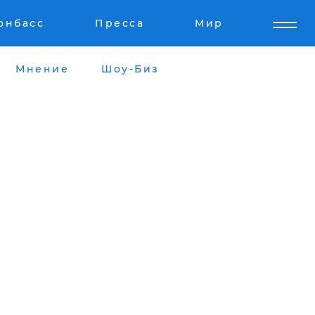
онбасс
Пресса
Мир
Мнение
Шоу-Биз