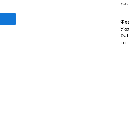
раз
Фед
Укр
Pat
гов