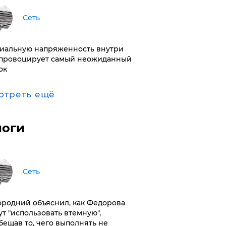
Сеть
иальную напряженность внутри
провоцирует самый неожиданный
ок
отреть ещё
логи
Сеть
ородний объяснил, как Федорова
ут "использовать втемную",
бещав то, чего выполнять не