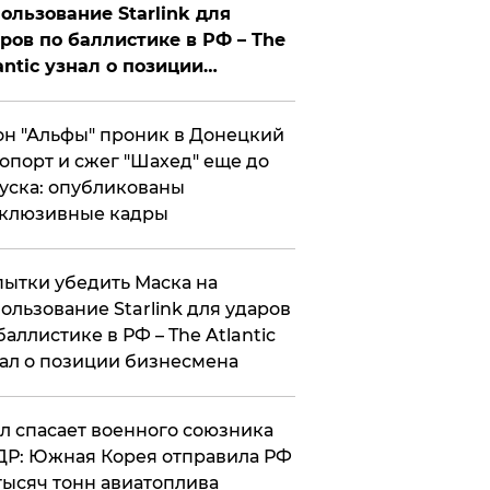
ользование Starlink для
ров по баллистике в РФ – The
antic узнал о позиции
знесмена
н "Альфы" проник в Донецкий
опорт и сжег "Шахед" еще до
уска: опубликованы
склюзивные кадры
ытки убедить Маска на
ользование Starlink для ударов
баллистике в РФ – The Atlantic
ал о позиции бизнесмена
ул спасает военного союзника
Р: Южная Корея отправила РФ
тысяч тонн авиатоплива