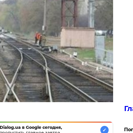
Гл
Dialog.ua в Google сегодня,
Поп
✓
пропустить главное завтра.