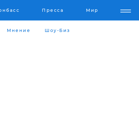
онбасс
Пресса
Мир
Мнение
Шоу-Биз