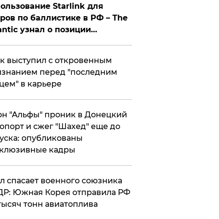
ользование Starlink для
ров по баллистике в РФ – The
antic узнал о позиции
знесмена
к выступил с откровенным
знанием перед "последним
цем" в карьере
н "Альфы" проник в Донецкий
опорт и сжег "Шахед" еще до
уска: опубликованы
склюзивные кадры
ул спасает военного союзника
Р: Южная Корея отправила РФ
тысяч тонн авиатоплива