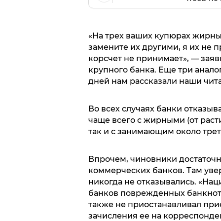
«На трех ваших купюрах жирные
замените их другими, я их не 
корсчет не принимает», — зая
крупного банка. Еще три анал
дней нам рассказали наши чит
Во всех случаях банки отказы
чаще всего с жирными (от раст
так и с занимающим около трет
Впрочем, чиновники достаточн
коммерческих банков. Там увер
никогда не отказывались. «На
банков поврежденных банкнот 
также не приостанавливал при
зачисления ее на корреспонден