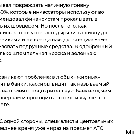
ывал повреждать наличную гривну
50%, которые инкассаторы используют во
мендовал финансистам прокалывать в
ь их шредером. Но после того, как
ись, что не успевают дырявить гривну до
евиками и не всегда находят специальные
ьзовать подручные средства. В одобренный
лько штемпельная краска и зеленка с
.
возникают проблема: в любых «жирных»
ят в банки, кассиры видят так называемый
 на принять подозрительную банкноту, чем
веркам и проходить экспертизы, все это
ете.
 С одной стороны, специалисты центральных
следнее время уже нираз на предмет АТО
М