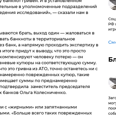
 банкнот гривен. И в установленном
ительные в уполномоченные подразделений
едения исследований», — сказали нам в
Соц
РФ 
игр
ываются брать, выход один — жаловаться в
авать банкноты в территориальное
См
рез банк, а напрямую проходить экспертизу в
итоге придут к выводу, что это просто
о компенсируют человеку потерю — он
Б
вневые купюры на соответствующую сумму.
что это гривна из АТО, точно останетесь ни с
днамеренно поврежденных купюр, такие
озмещает суммы по преднамеренно
подтвердила заместитель председателя
х банков Ольга Колесниченко.
Заг
мог
ии с «жирными» или запятнанными
поо
выми. «Больше всего таких поврежденных
соб