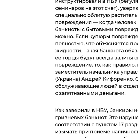
инструктировали в НБУ (регул
семинаров на этот счет), уверя
специально облитую раститель
повреждения — когда человек п
банкноты с бытовыми поврежд
можно. Если купюры поврежден
полностью, что объясняется 
жидкости. Такая банкнота обяза
ее торцы будут всегда залиты 
повреждение, то, как правило,
заместитель начальника управ
(Украина) Андрей Кифоренко. 
обслуживающие людей в отделе
с запятнанными деньгами.
Как заверили в НБУ, банкиры 
гривневых банкнот. Это наруш
соответствии с пунктом 17 раз
изымать при приеме наличност