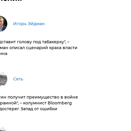
Игорь Эйдман
дставит голову под табакерку", –
ман описал сценарий краха власти
ина
Сеть
тин получит преимущество в войне
краиной", – колумнист Bloomberg
достерег Запад от ошибки