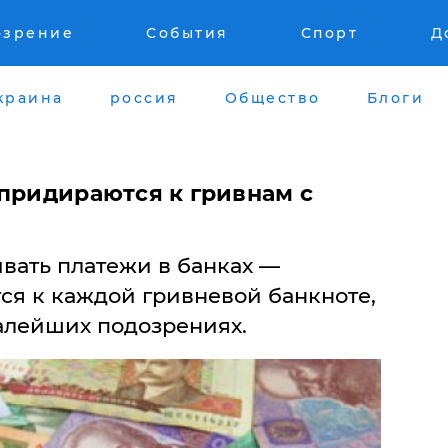
озрение
События
Спорт
Д
краина
россия
Общество
Блоги
 придираются к гривнам с
вать платежи в банках —
я к каждой гривневой банкноте,
алейших подозрениях.