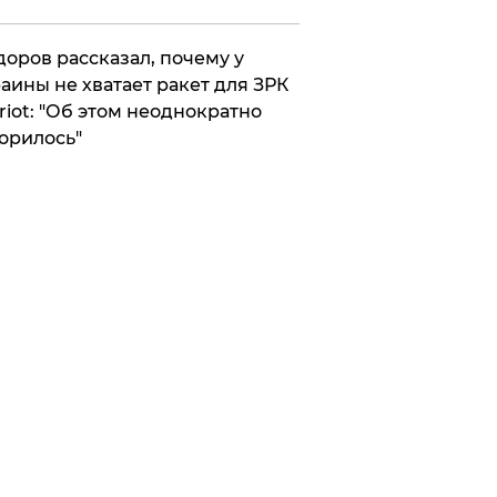
оров рассказал, почему у
аины не хватает ракет для ЗРК
riot: "Об этом неоднократно
орилось"