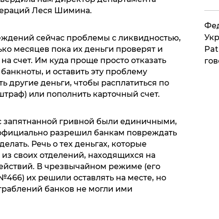
ераций Леся Шимина.
Фед
Укр
еждений сейчас проблемы с ликвидностью,
Pat
ько месяцев пока их деньги проверят и
 на счет. Им куда проще просто отказать
гов
банкноты, и оставить эту проблему
ть другие деньги, чтобы расплатиться по
штраф) или пополнить карточный счет.
с запятнанной гривной были единичными,
 официально разрешил банкам повреждать
делать. Речь о тех деньгах, которые
 из своих отделений, находящихся на
действий. В чрезвычайном режиме (его
466) их решили оставлять на месте, но
ограблений банков не могли ими