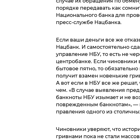
случае их обращения по обмену
порядке передавать как сомн
Национального банка для пров
пресс-службе Нацбанка.
Если ваши деньги все же отказ
Нацбанк. И самостоятельно сд
управление НБУ, то есть не че
центробанке. Если чиновники в 
бытовое пятно, то обязательн
получит взамен новенькие гри
А вот если в НБУ все же решат, 
чем. «В случае выявления пре
банкноты НБУ изымает и не в
поврежденным банкнотам», — 
правления одного из столичны
Чиновники уверяют, что истор
гривнами пока не стали массо