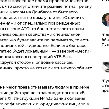
ятор в последнее время провел множество
ют, что смогут отличить разные пятна. Гривну
ным маслом на Донбассе от бытового
оставил пятно дома у плиты. «Отличить
ениями от специально поврежденных
ы в зоне АТО, то банкнота залита почти
проникающими свойствами специальной
​"По
Эйд
тельно будет залита по периметру, то есть
Пут
специальной жидкостью. Если это бытовое
 пятно будет локальным», — заверил «Вести»
ления кассовых операций VTB Банк
С другой стороны рядовые кассиры,
ниях, просто не хотят иметь ничего общего
"Пу
с У
не имеют права отказывать людям в приеме
пре
ение действующего законодательства. «В
дела XII Инструкции № 435 банки обязаны
и от физических и юридических лиц или в