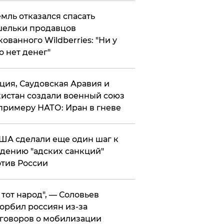
мль отказался спасать
ельки продавцов
кованного Wildberries: "Ни у
о нет денег"
ция, Саудовская Аравия и
истан создали военный союз
примеру НАТО: Иран в гневе
ША сделали еще один шаг к
дению "адских санкций"
тив России
е тот народ", — Соловьев
орбил россиян из-за
говоров о мобилизации