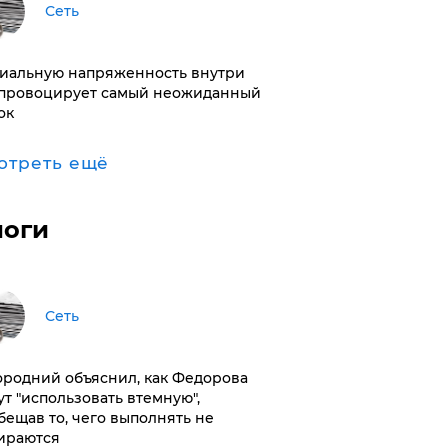
Сеть
иальную напряженность внутри
провоцирует самый неожиданный
ок
отреть ещё
логи
Сеть
ородний объяснил, как Федорова
ут "использовать втемную",
бещав то, чего выполнять не
ираются