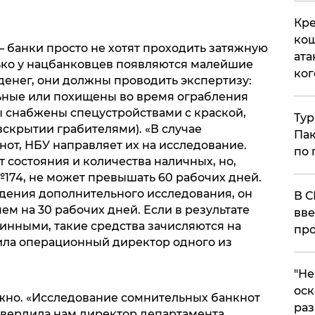
Кре
кош
 банки просто не хотят проходить затяжную
ата
лько у нацбанковцев появляются малейшие
ког
енег, они должны проводить экспертизу:
ьные или похищены во время ограбления
ы снабжены спецустройствами с краской,
Тур
скрытии грабителями). «В случае
Пак
от, НБУ направляет их на исследование.
по 
т состояния и количества наличных, но,
174, не может превышать 60 рабочих дней.
дения дополнительного исследования, он
В С
ем на 30 рабочих дней. Если в результате
вве
нными, такие средства зачисляются на
про
вила операционный директор одного из
​"Н
оск
ужно. «Исследование сомнительных банкнот
раз
твердила нам директор департамента