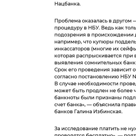
Нацбанка.
Проблема оказалась в другом —
процедуру в НБУ. Ведь как то
подозрения в происхождении д
например, что купюры поддел
инкассаторов (многие их сейф
которая распрыскивается при в
выявления сомнительных банкн
Срок его проведения зависит о
согласно постановлению НБУ №
В случае необходимости прове
может быть продлен не более ч
банкноты были признаны подли
счет банка», — объяснила пра
банков Галина Избинская.
За исследование платить не н
проводятся бесплатно», — под