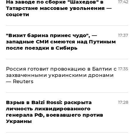
На заводе по сборке "Шахедов" в
17:42
Татарстане массовые увольнения —
соцсети
"Визит барина принес чудо", —
17:37
западные СМИ смеются над Путиным
после поездки в Сибирь
​Россия готовит провокацию в Балтии с
17:35
захваченными украинскими дронами
— Reuters
​Взрыв в Balzi Rossi: раскрыта
17:28
личность ликвидированного
генерала РФ, воевавшего против
Украины