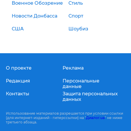
Военное Обозрение
Стиль
Новости Донбасса
Спорт
США
Шоубиз
О проекте
Реклама
Редакция
Персональные
данные
Контакты
Защита персональных
данных
Использование материалов разрешается при условии ссылки
(для интернет-изданий - гиперссылки) на "
Диалог.ua
" не ниже
третьего абзаца.