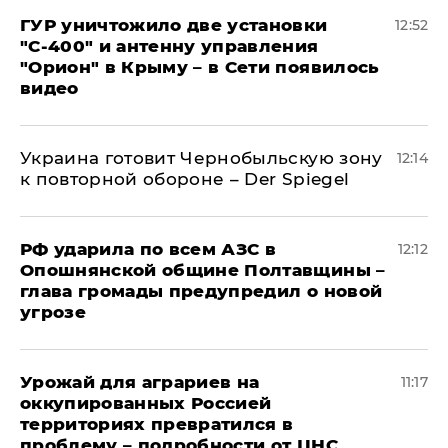
ГУР уничтожило две установки
12:52
"С‑400" и антенну управления
"Орион" в Крыму – в Сети появилось
видео
Украина готовит Чернобыльскую зону
12:14
к повторной обороне – Der Spiegel
РФ ударила по всем АЗС в
12:12
Опошнянской общине Полтавщины –
глава громады предупредил о новой
угрозе
Урожай для аграриев на
11:17
оккупированных Россией
территориях превратился в
проблему – подробности от ЦНС