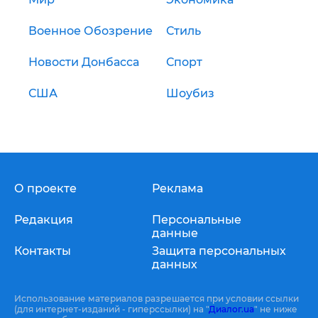
Военное Обозрение
Стиль
Новости Донбасса
Спорт
США
Шоубиз
О проекте
Реклама
Редакция
Персональные
данные
Контакты
Защита персональных
данных
Использование материалов разрешается при условии ссылки
(для интернет-изданий - гиперссылки) на "
Диалог.ua
" не ниже