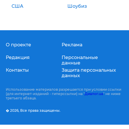
США
Шоубиз
О проекте
Реклама
Редакция
Персональные
данные
Контакты
Защита персональных
данных
Использование материалов разрешается при условии ссылки
(для интернет-изданий - гиперссылки) на "
Диалог.ua
" не ниже
третьего абзаца.
� 2026,
Все права защищены.