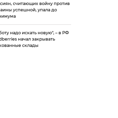
сиян, считающих войну против
аины успешной, упала до
нимума
боту надо искать новую", – в РФ
dberries начал закрывать
кованные склады