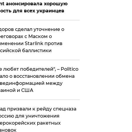
nt анонсировала хорошую
ость для всех украинцев
оров сделал уточнение о
еговорах с Маском о
менении Starlink против
сийской баллистики
се любят победителей", – Politico
ало о восстановлении обмена
звединформацией между
раиной и США
ад призвали к рейду спецназа
оссию для уничтожения
ерокорейских ракетных
ановок