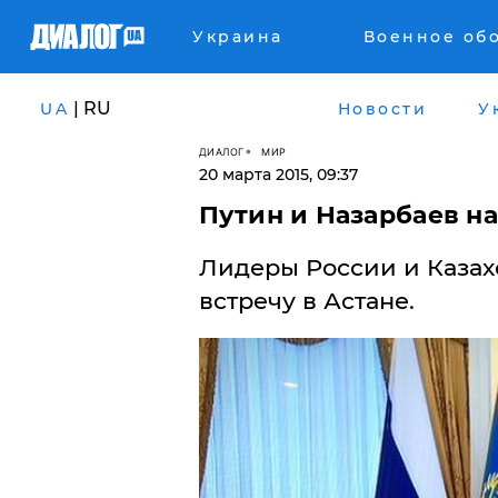
Украина
Военное об
| RU
UA
Новости
У
ДИАЛОГ
МИР
20 марта 2015, 09:37
​Путин и Назарбаев н
Лидеры России и Казах
встречу в Астане.