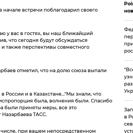
Poi
в начале встречи поблагодарил своего
нов
Фед
аю у вас в гостях, вы наш ближайший
пер
тив, что сегодня будут обсуждаться
при
, и также перспективы совместного
рос
​"В
рбаев отметил, что на долю союза выпали
узн
ра
Ук
в России и в Казахстане…"Мы знали, что
диспропорция была, волнения были. Спасибо
ра были приняты меры, все это
Зап
т Назарбаева ТАСС.
в Р
сев
уст
ом числе, при вашем непосредственном