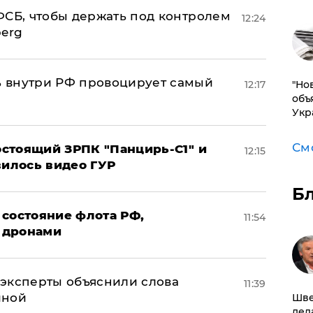
ФСБ, чтобы держать под контролем
12:24
berg
 внутри РФ провоцирует самый
"Но
12:17
объ
Укр
См
стоящий ЗРПК "Панцирь-С1" и
12:15
вилось видео ГУР
Б
 состояние флота РФ,
11:54
 дронами
– эксперты объяснили слова
11:39
иной
Шве
дел