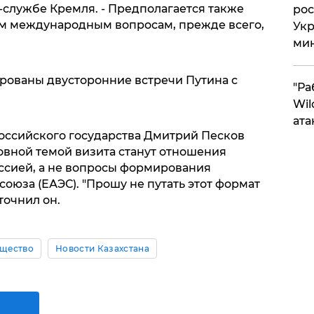
-службе Кремля. - Предполагается также
рос
м международным вопросам, прежде всего,
Укр
ми
ированы двусторонние встречи Путина с
"Ра
Wil
ата
Российского государства Дмитрий Песков
овной темой визита станут отношения
уссией, а не вопросы формирования
оюза (ЕАЭС). "Прошу не путать этот формат
уточнил он.
щество
Новости Казахстана