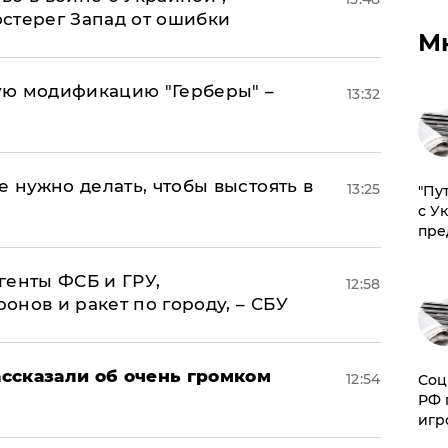
стерег Запад от ошибки
М
ую модификацию "Герберы" –
13:32
е нужно делать, чтобы выстоять в
13:25
"Пу
с У
пре
генты ФСБ и ГРУ,
12:58
нов и ракет по городу, – СБУ
ссказали об очень громком
12:54
Соц
РФ 
игр