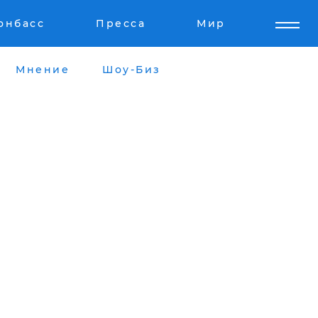
онбасс
Пресса
Мир
Мнение
Шоу-Биз