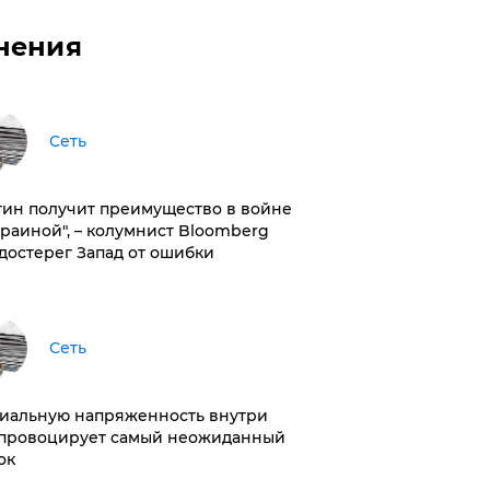
нения
Сеть
тин получит преимущество в войне
краиной", – колумнист Bloomberg
достерег Запад от ошибки
Сеть
иальную напряженность внутри
провоцирует самый неожиданный
ок