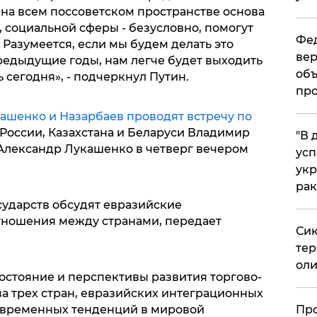
 на всем поссоветском пространстве основа
социальной сферы - безусловно, помогут
Фед
 Разумеется, если мы будем делать это
вер
 предыдущие годы, нам легче будет выходить
объ
 сегодня», - подчеркнул Путин.
про
кашенко и Назарбаев проводят встречу по
 России, Казахстана и Беларуси Владимир
​"В
 Александр Лукашенко в четверг вечером
усп
укр
рак
сударств обсудят евразийские
тношения между странами, передает
Сик
тер
оли
остояние и перспективы развития торгово-
а трех стран, евразийских интеграционных
​Пр
овременных тенденций в мировой