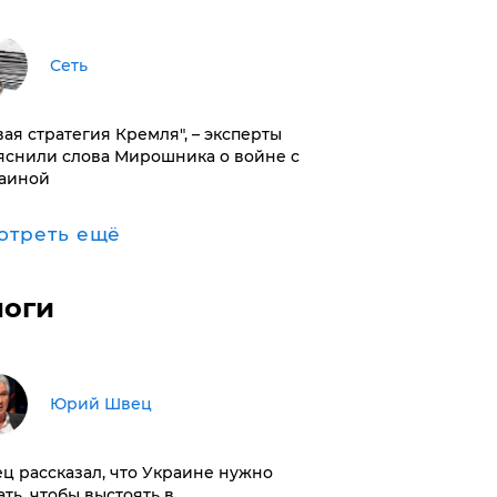
Сеть
вая стратегия Кремля", – эксперты
яснили слова Мирошника о войне с
аиной
отреть ещё
логи
Юрий Швец
ц рассказал, что Украине нужно
ать, чтобы выстоять в