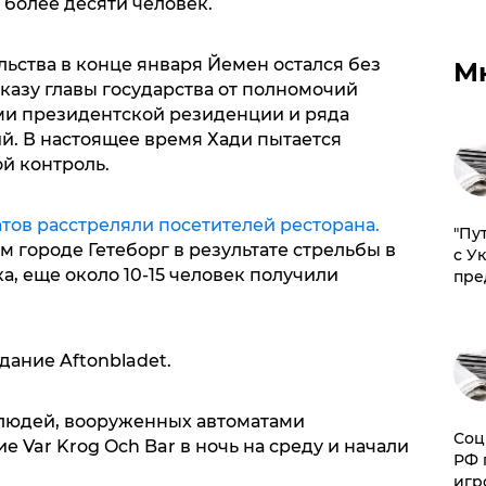
более десяти человек.
льства в конце января Йемен остался без
М
казу главы государства от полномочий
ми президентской резиденции и ряда
. В настоящее время Хади пытается
ой контроль.
тов расстреляли посетителей ресторана.
"Пу
м городе Гетеборг в результате стрельбы в
с У
а, еще около 10-15 человек получили
пре
ание Aftonbladet.
 людей, вооруженных автоматами
Соц
 Var Krog Och Bar в ночь на среду и начали
РФ 
игр