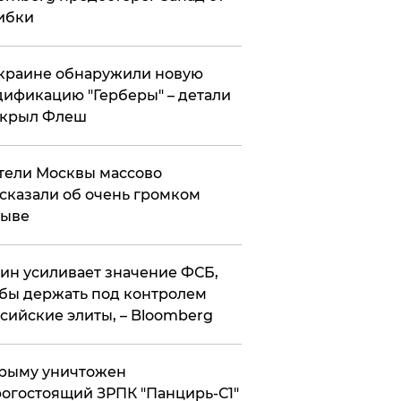
ибки
краине обнаружили новую
ификацию "Герберы" – детали
скрыл Флеш
ели Москвы массово
сказали об очень громком
рыве
ин усиливает значение ФСБ,
бы держать под контролем
сийские элиты, – Bloomberg
рыму уничтожен
огостоящий ЗРПК "Панцирь-С1"