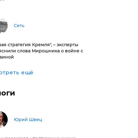
Сеть
вая стратегия Кремля", – эксперты
яснили слова Мирошника о войне с
аиной
отреть ещё
логи
Юрий Швец