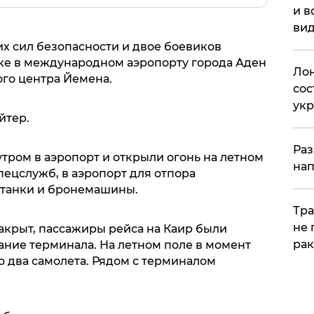
и в
вид
х сил безопасности и двое боевиков
лке в международном аэропорту города Аден
Лон
ого центра Йемена.
сос
ук
йтер.
Раз
тром в аэропорт и открыли огонь на летном
нап
пецслужб, в аэропорт для отпора
танки и бронемашины.
Тра
не 
акрыт, пассажиры рейса на Каир были
рак
ание терминала. На летном поле в момент
о два самолета. Рядом с терминалом