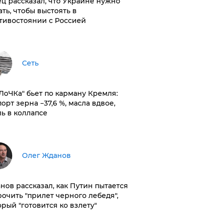
ц рассказал, что Украине нужно
ать, чтобы выстоять в
тивостоянии с Россией
Сеть
оЛоЧКа" бьет по карману Кремля:
орт зерна −37,6 %, масла вдвое,
ль в коллапсе
Олег Жданов
нов рассказал, как Путин пытается
рочить "прилет черного лебедя",
орый "готовится ко взлету"