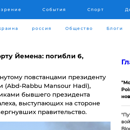
озрение
События
Спорт
Д
краина
россия
Общество
Блоги
орту Йемена: погибли 6,
Гл
гнутому повстанцами президенту
"Мо
 (Abd-Rabbu Mansour Hadi),
Poi
никами бывшего президента
нов
леха, выступающих на стороне
вергнувших правительство.
"Пу
вой
Blo