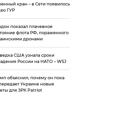
оенный кран – в Сети появилось
ео ГУР
дон показал плачевное
тояние флота РФ, пораженного
раинскими дронами
ведка США узнала сроки
адения России на НАТО – WSJ
мп объяснил, почему он пока
передает Украине новые
еты для ЗРК Patriot