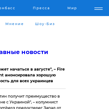
онбасс
Пресса
Мир
Мнение
Шоу-Биз
авные новости
жет начаться в августе", – Fire
nt анонсировала хорошую
ость для всех украинцев
тин получит преимущество в
не с Украиной", – колумнист
omberg предостерег Запад от