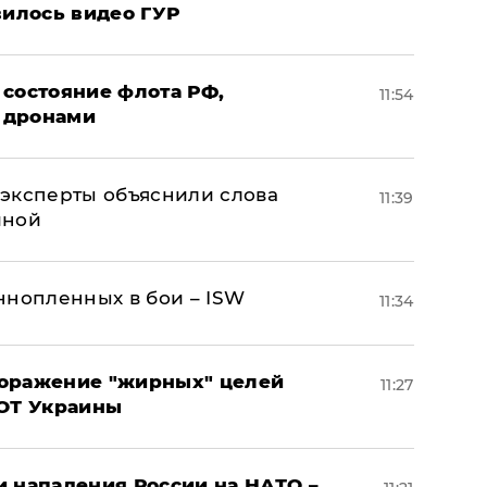
вилось видео ГУР
 состояние флота РФ,
11:54
 дронами
– эксперты объяснили слова
11:39
иной
ннопленных в бои – ISW
11:34
поражение "жирных" целей
11:27
ВОТ Украины
и нападения России на НАТО –