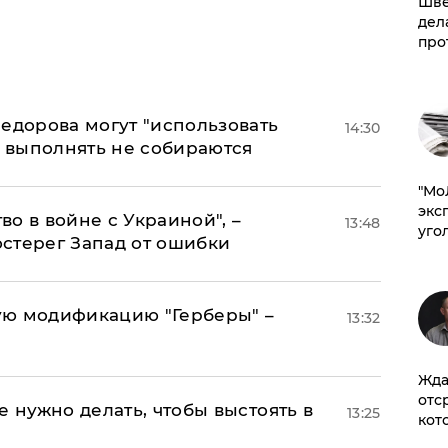
Шве
дел
про
едорова могут "использовать
14:30
о выполнять не собираются
​"М
эксп
о в войне с Украиной", –
13:48
уго
стерег Запад от ошибки
ую модификацию "Герберы" –
13:32
Жда
отс
е нужно делать, чтобы выстоять в
13:25
кот