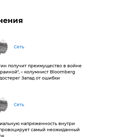
нения
Сеть
тин получит преимущество в войне
краиной", – колумнист Bloomberg
достерег Запад от ошибки
Сеть
иальную напряженность внутри
провоцирует самый неожиданный
ок