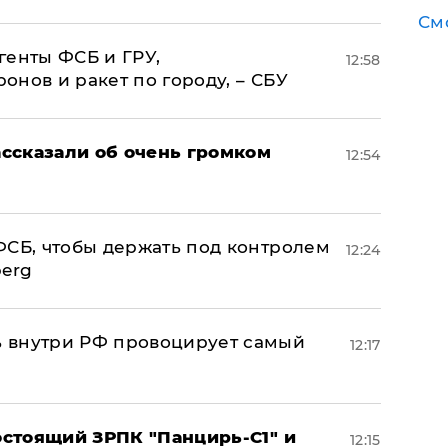
См
генты ФСБ и ГРУ,
12:58
нов и ракет по городу, – СБУ
ссказали об очень громком
12:54
ФСБ, чтобы держать под контролем
12:24
berg
 внутри РФ провоцирует самый
12:17
стоящий ЗРПК "Панцирь-С1" и
12:15