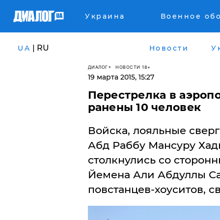
Украина
Военное об
| RU
UA
Новости
У
ДИАЛОГ
НОВОСТИ 18+
19 марта 2015, 15:27
​Перестрелка в аэроп
ранены 10 человек
Войска, лояльные свер
Абд Раббу Мансуру Хади
столкнулись со сторон
Йемена Али Абдуллы Са
повстанцев-хоуситов, с