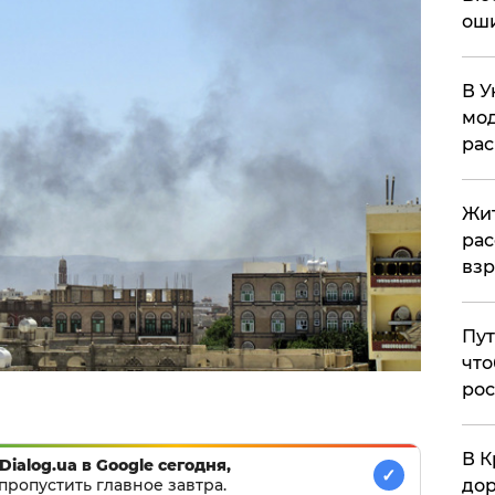
ош
В У
мод
ра
Жит
рас
вз
Пут
что
рос
В К
Dialog.ua в Google сегодня,
✓
дор
пропустить главное завтра.