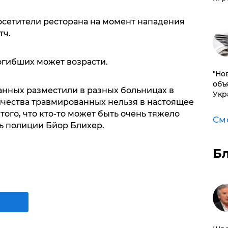
осетители ресторана на момент нападения
тч.
огибших может возрасти.
"Но
объ
нных разместили в разных больницах в
Укр
ичества травмированных нельзя в настоящее
ого, что кто-то может быть очень тяжело
См
ль полиции Бйор Блихер.
Б