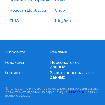
Военное Обозрение
Стиль
Новости Донбасса
Спорт
США
Шоубиз
О проекте
Реклама
Редакция
Персональные
данные
Контакты
Защита персональных
данных
Использование материалов разрешается при условии ссылки
(для интернет-изданий - гиперссылки) на "
Диалог.ua
" не ниже
третьего абзаца.