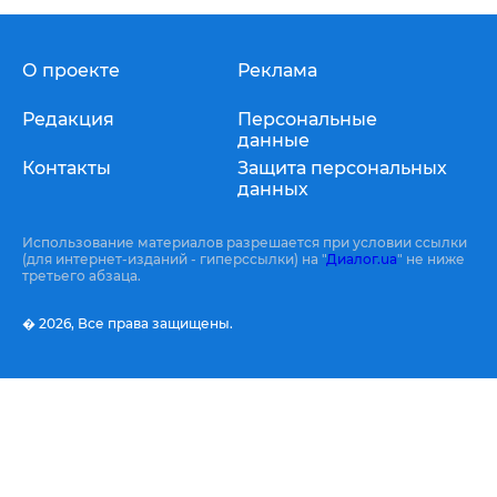
О проекте
Реклама
Редакция
Персональные
данные
Контакты
Защита персональных
данных
Использование материалов разрешается при условии ссылки
(для интернет-изданий - гиперссылки) на "
Диалог.ua
" не ниже
третьего абзаца.
� 2026,
Все права защищены.