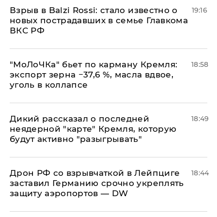
Взрыв в Balzi Rossi: стало известно о
19:16
новых пострадавших в семье Главкома
ВКС РФ
​"МоЛоЧКа" бьет по карману Кремля:
18:58
экспорт зерна −37,6 %, масла вдвое,
уголь в коллапсе
Дикий рассказал о последней
18:49
неядерной "карте" Кремля, которую
будут активно "разыгрывать"
​Дрон РФ со взрывчаткой в Лейпциге
18:44
заставил Германию срочно укреплять
защиту аэропортов — DW