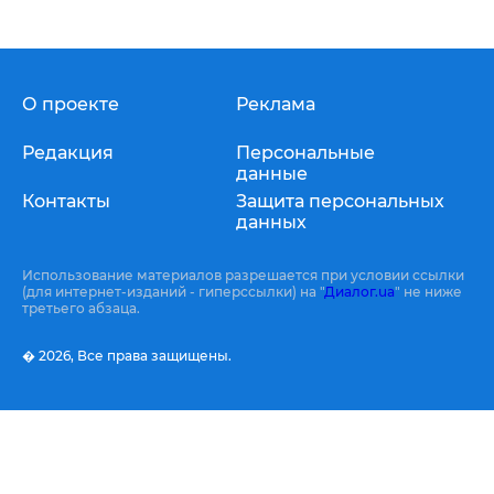
О проекте
Реклама
Редакция
Персональные
данные
Контакты
Защита персональных
данных
Использование материалов разрешается при условии ссылки
(для интернет-изданий - гиперссылки) на "
Диалог.ua
" не ниже
третьего абзаца.
� 2026,
Все права защищены.