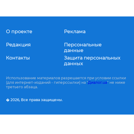
О проекте
Реклама
Редакция
Персональные
данные
Контакты
Защита персональных
данных
Использование материалов разрешается при условии ссылки
(для интернет-изданий - гиперссылки) на "
Диалог.ua
" не ниже
третьего абзаца.
� 2026,
Все права защищены.