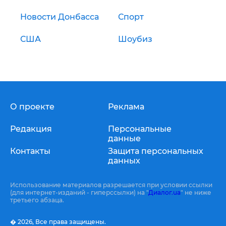
Новости Донбасса
Спорт
США
Шоубиз
О проекте
Реклама
Редакция
Персональные
данные
Контакты
Защита персональных
данных
Использование материалов разрешается при условии ссылки
(для интернет-изданий - гиперссылки) на "
Диалог.ua
" не ниже
третьего абзаца.
� 2026,
Все права защищены.