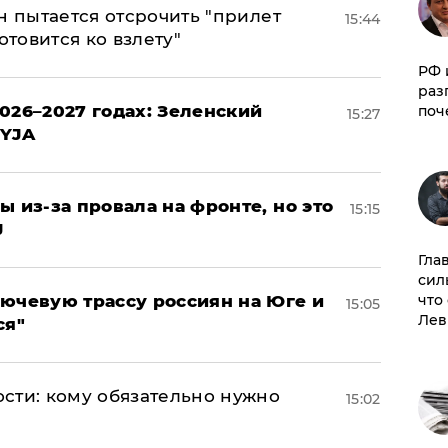
н пытается отсрочить "прилет
15:44
отовится ко взлету"
РФ 
раз
026–2027 годах: Зеленский
поч
15:27
EYJA
ы из-за провала на фронте, но это
15:15
J
Гла
сил
лючевую трассу россиян на Юге и
что
15:05
Лев
ся"
сти: кому обязательно нужно
15:02