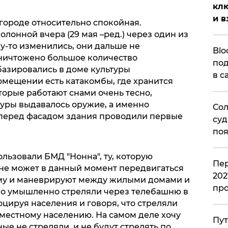
клю
и в
городе относительно спокойная.
лонной вчера (29 мая –ред.) через один из
у-то изменились, они дальше не
Blo
ничтожено большое количество
под
азировались в доме культуры
в с
мещении есть катакомбы, где хранится
оторые работают снами очень тесно,
ьтуры выдавалось оружие, а именно
Сол
 перед фасадом здания проводили первые
суд
поя
льзовали БМД "Нонна", ту, которую
Пер
не может в данный момент передвигаться
202
рму и маневрируют между жилыми домами и
пр
Но умышленно стреляли через телебашню в
цируя населения и говоря, что стреляли
местному населению. На самом деле хочу
Пут
ые не стреляли, и не будут стрелять по