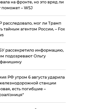
вала на фронте, но это вряд ли
 поможет – WSJ
 расследовало, мог ли Трамп
ь тайным агентом России, – Fox
ws
У рассекретило информацию,
ем подозревают Ольгу
ефанишину
ия РФ утром 6 августа ударила
железнодорожной станции
овая, есть погибшие –
рзалізниця"