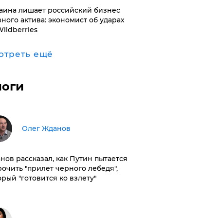
раина лишает российский бизнес
вного актива: экономист об ударах
Wildberries
отреть ещё
логи
Олег Жданов
нов рассказал, как Путин пытается
рочить "прилет черного лебедя",
орый "готовится ко взлету"