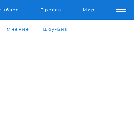
онбасс
Пресса
Мир
Мнение
Шоу-Биз