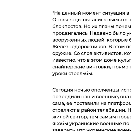
"На данный момент ситуация в 
Ополченцы пытались выехать ко
блокпостов. Но их планы почем
продвигались. Недавно было у
вооруженных людей, которые б
Железнодорожников. В этом по
оружие. Со слов активистов, к
известно, что в этом доме кул
снайперские винтовки, прямо
уроки стрельбы.
Сегодня ночью ополченцы испо
повредили наши военные, она 
сама, ее поставили на платфо
стреляют в район телебашни. 
жилой сектор, тем самым прово
якобы украинские военные по 
заверить, что украинские военн