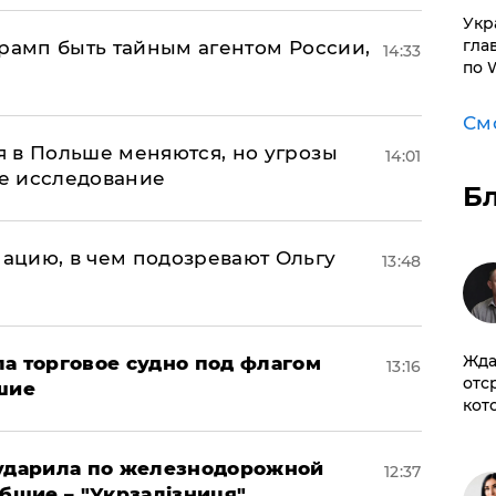
​Ук
гла
Трамп быть тайным агентом России,
14:33
по 
См
 в Польше меняются, но угрозы
14:01
ое исследование
Б
ацию, в чем подозревают Ольгу
13:48
Жда
а торговое судно под флагом
13:16
отс
шие
кот
 ударила по железнодорожной
12:37
ибшие – "Укрзалізниця"