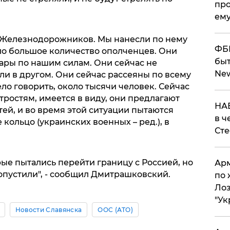
про
ему
 Железнодорожников. Мы нанесли по нему
ФБР
бло большое количество ополченцев. Они
быт
ары по нашим силам. Они сейчас не
Ne
ли в другом. Они сейчас рассеяны по всему
ело говорить, около тысячи человек. Сейчас
ростям, имеется в виду, они предлагают
НАБ
ей, и во время этой ситуации пытаются
в ч
кольцо (украинских военных – ред.), в
Ст
рые пытались перейти границу с Россией, но
Арм
опустили", - сообщил Дмитрашковский.
по 
Лоз
"Ук
Новости Славянска
ООС (АТО)