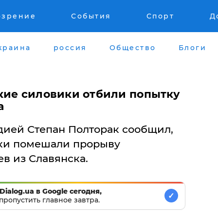
озрение
События
Спорт
Д
краина
россия
Общество
Блоги
кие силовики отбили попытку
а
ией Степан Полторак сообщил,
ики помешали прорыву
в из Славянска.
Dialog.ua в Google сегодня,
✓
пропустить главное завтра.