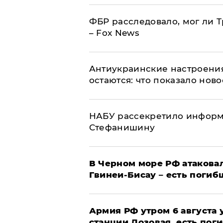
ФБР расследовало, мог ли 
– Fox News
Антиукраинские настроения
остаются: что показало нов
НАБУ рассекретило информ
Стефанишину
В Черном море РФ атаковал
Гвинеи-Бисау – есть погиб
Армия РФ утром 6 августа
станции Лозовая, есть пог