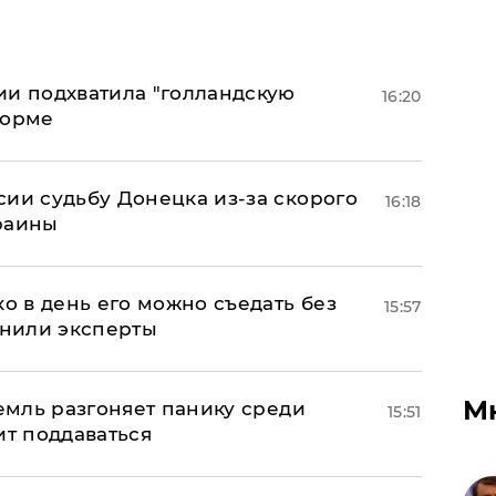
ии подхватила "голландскую
16:20
форме
сии судьбу Донецка из-за скорого
16:18
раины
ко в день его можно съедать без
15:57
снили эксперты
М
ремль разгоняет панику среди
15:51
ит поддаваться