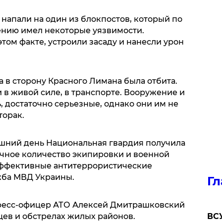
 напали на один из блокпостов, который по
нию имел некоторые уязвимости.
этом факте, устроили засаду и нанесли урон
 в сторону Красного Лимана была отбита.
 в живой силе, в транспорте. Вооружение и
ь, достаточно серьезные, однако они им не
торак.
яшний день Национальная гвардия получила
очное количество экипировки и военной
 эффективные антитеррористические
жба МВД Украины.
Гл
пресс-офицер АТО Алексей Дмитрашковский
цев и обстрелах жилых районов.
ВСУ