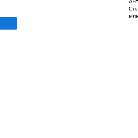
Ант
Сте
млн