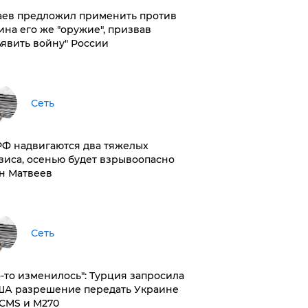
аев предложил применить против
ина его же "оружие", призвав
ъявить войну" России
Сеть
РФ надвигаются два тяжелых
зиса, осенью будет взрывоопасно
н Матвеев
Сеть
то-то изменилось": Турция запросила
ША разрешение передать Украине
CMS и M270