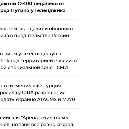
ожгли С-400 недалеко от
рца Путина у Геленджика
логеры скандалят и обвиняют
ича в предательстве России
краины уже есть доступ к
rlink над территорией России: в
ой специальной зоне - СМИ
то-то изменилось": Турция
росила у США разрешение
едать Украине ATACMS и M270
ссийская "Арена" сбила семь
нов, но танк все равно сгорел: