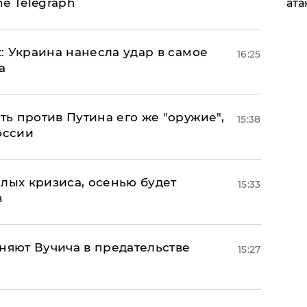
e Telegraph
ата
: Украина нанесла удар в самое
16:25
а
ь против Путина его же "оружие",
15:38
оссии
лых кризиса, осенью будет
15:33
в
няют Вучича в предательстве
15:27