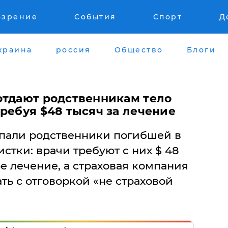
озрение
События
Спорт
Д
краина
россия
Общество
Блоги
 отдают родственникам тело
ребуя $48 тысяч за лечение
пали родственники погибшей в
стки: врачи требуют с них $ 48
ое лечение, а страховая компания
ть с отговоркой «не страховой