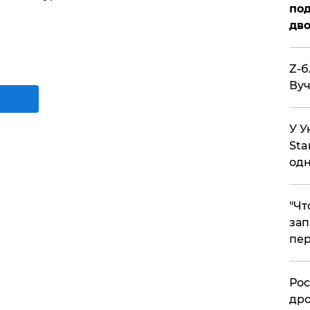
под
дво
Z-б
Вуч
У У
Sta
одн
​"Ч
зап
пер
​Ро
дро