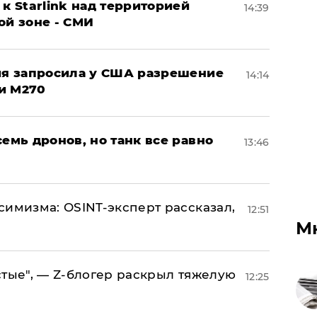
к Starlink над территорией
14:39
ой зоне - СМИ
ция запросила у США разрешение
14:14
и M270
семь дронов, но танк все равно
13:46
симизма: OSINT-эксперт рассказал,
12:51
М
стые", — Z-блогер раскрыл тяжелую
12:25