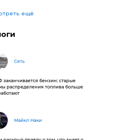
отреть ещё
логи
Сеть
РФ заканчивается бензин: старые
мы распределения топлива больше
работают
Майкл Наки
и раскрыл правду о том, что знает о