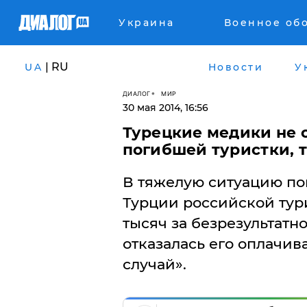
Украина
Военное об
| RU
UA
Новости
У
ДИАЛОГ
МИР
30 мая 2014, 16:56
​Турецкие медики не
погибшей туристки, т
В тяжелую ситуацию по
Турции российской тури
тысяч за безрезультатн
отказалась его оплачива
случай».