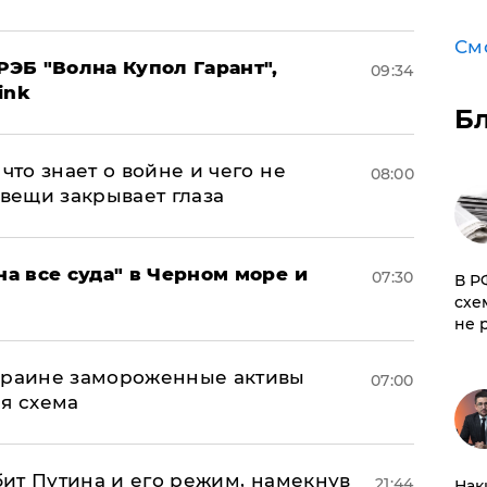
См
ЭБ "Волна Купол Гарант",
09:34
ink
Б
что знает о войне и чего не
08:00
 вещи закрывает глаза
на все суда" в Черном море и
07:30
​В 
схе
не 
Украине замороженные активы
07:00
ая схема
убит Путина и его режим, намекнув
21:44
Нак