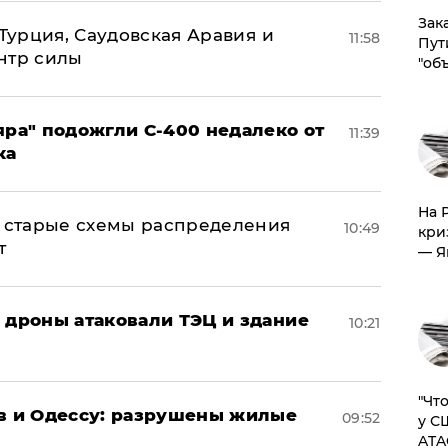
Зак
 Турция, Саудовская Аравия и
11:58
Пут
нтр силы
"об
яра" подожгли С-400 недалеко от
11:39
ка
На 
н: старые схемы распределения
10:49
кри
т
— Я
: дроны атаковали ТЭЦ и здание
10:21
​"Ч
ов и Одессу: разрушены жилые
09:52
у С
ATA