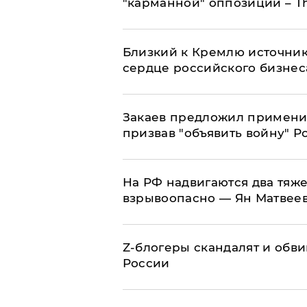
"карманной" оппозиции – Th
Близкий к Кремлю источник
сердце российского бизнес
Закаев предложил применит
призвав "объявить войну" Р
На РФ надвигаются два тяже
взрывоопасно — Ян Матвее
Z-блогеры скандалят и обви
России