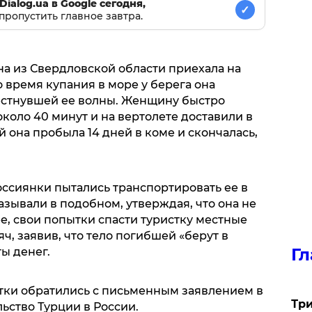
Dialog.ua в Google сегодня,
✓
пропустить главное завтра.
на из Свердловской области приехала на
о время купания в море у берега она
лестнувшей ее волны. Женщину быстро
около 40 минут и на вертолете доставили в
й она пробыла 14 дней в коме и скончалась,
оссиянки пытались транспортировать ее в
азывали в подобном, утверждая, что она не
е, свои попытки спасти туристку местные
ч, заявив, что тело погибшей «берут в
Гл
ы денег.
тки обратились с письменным заявлением в
Три
ьство Турции в России.