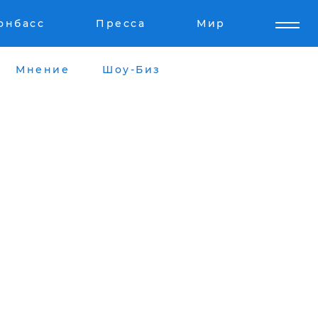
онбасс
Пресса
Мир
Мнение
Шоу-Биз