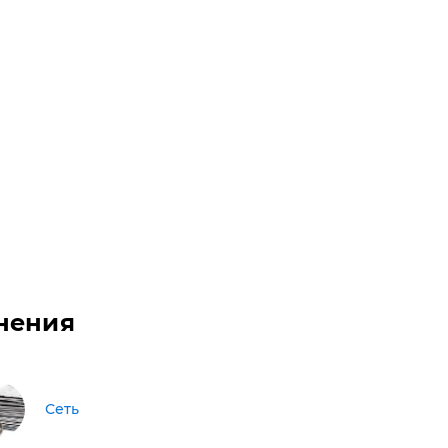
нения
Сеть