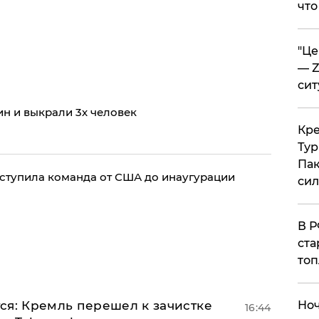
что
​"Ц
— Z
сит
ин и выкрали 3х человек
​Кр
Тур
Пак
ступила команда от США до инаугурации
си
​В 
ста
топ
ся: Кремль перешел к зачистке
​Но
16:44