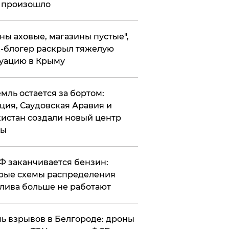
 произошло
ены аховые, магазины пустые",
-блогер раскрыл тяжелую
уацию в Крыму
емль остается за бортом:
ция, Саудовская Аравия и
истан создали новый центр
лы
РФ заканчивается бензин:
рые схемы распределения
лива больше не работают
чь взрывов в Белгороде: дроны