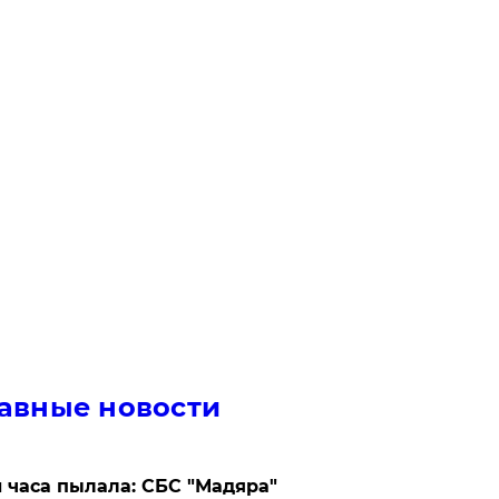
авные новости
 часа пылала: СБС "Мадяра"