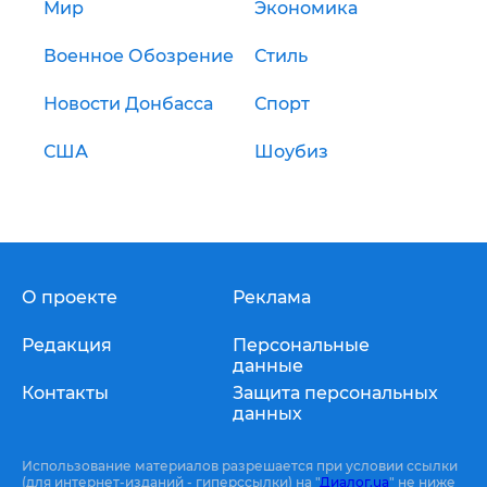
Мир
Экономика
Военное Обозрение
Стиль
Новости Донбасса
Спорт
США
Шоубиз
О проекте
Реклама
Редакция
Персональные
данные
Контакты
Защита персональных
данных
Использование материалов разрешается при условии ссылки
(для интернет-изданий - гиперссылки) на "
Диалог.ua
" не ниже