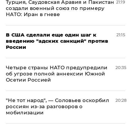
Турция, Саудовская Аравия и Пакистан
21:19
создали военный союз по примеру
НАТО: Иран в гневе
В США сделали еще один шаг к
21:15
введению "адских санкций" против
России
Четыре страны НАТО предупредили
20:35
об угрозе полной аннексии Южной
Осетии Россией
​"Не тот народ", — Соловьев оскорбил
20:28
россиян из-за разговоров о
мобилизации