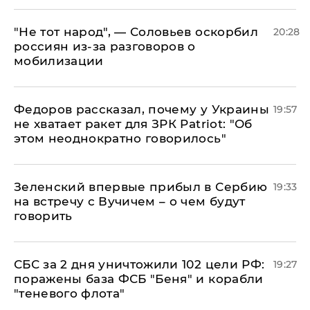
​"Не тот народ", — Соловьев оскорбил
20:28
россиян из-за разговоров о
мобилизации
Федоров рассказал, почему у Украины
19:57
не хватает ракет для ЗРК Patriot: "Об
этом неоднократно говорилось"
Зеленский впервые прибыл в Сербию
19:33
на встречу с Вучичем – о чем будут
говорить
СБС за 2 дня уничтожили 102 цели РФ:
19:27
поражены база ФСБ "Беня" и корабли
"теневого флота"