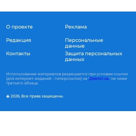
О проекте
Реклама
Редакция
Персональные
данные
Контакты
Защита персональных
данных
Использование материалов разрешается при условии ссылки
(для интернет-изданий - гиперссылки) на "
Диалог.ua
" не ниже
третьего абзаца.
� 2026,
Все права защищены.