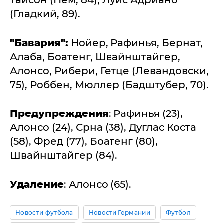
Тайсон (Нем, 84), Луис Адриано
(Гладкий, 89).
"Бавария":
Нойер, Рафинья, Бернат,
Алаба, Боатенг, Швайнштайгер,
Алонсо, Рибери, Гетце (Левандовски,
75), Роббен, Мюллер (Бадштубер, 70).
Предупреждения
: Рафинья (23),
Алонсо (24), Срна (38), Дуглас Коста
(58), Фред (77), Боатенг (80),
Швайнштайгер (84).
Удаление
: Алонсо (65).
Новости футбола
Новости Германии
Футбол