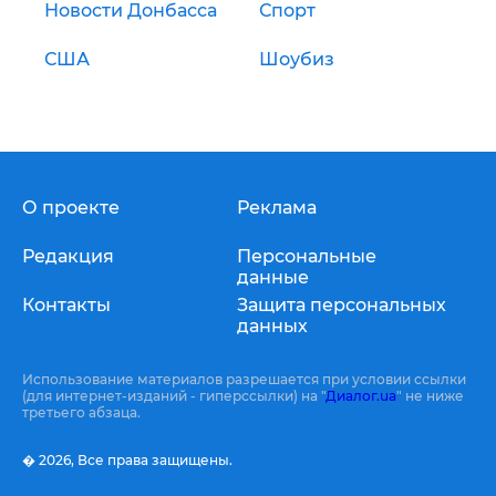
Новости Донбасса
Спорт
США
Шоубиз
О проекте
Реклама
Редакция
Персональные
данные
Контакты
Защита персональных
данных
Использование материалов разрешается при условии ссылки
(для интернет-изданий - гиперссылки) на "
Диалог.ua
" не ниже
третьего абзаца.
� 2026,
Все права защищены.