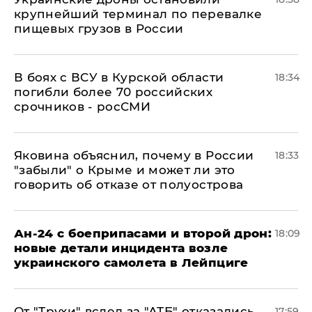
крупнейший терминал по перевалке
пищевых грузов в России
В боях с ВСУ в Курской области
18:34
погибли более 70 российских
срочников - росСМИ
Яковина объяснил, почему в России
18:33
"забыли" о Крыме и может ли это
говорить об отказе от полуострова
Ан-24 с боеприпасами и второй дрон:
18:09
новые детали инцидента возле
украинского самолета в Лейпциге
От "Трухи" вслед за "АТБ" отказались
17:59