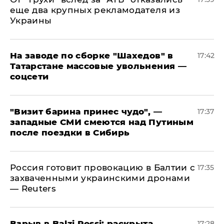
еще два крупных рекламодателя из
Украины
На заводе по сборке "Шахедов" в
17:42
Татарстане массовые увольнения —
соцсети
"Визит барина принес чудо", —
17:37
западные СМИ смеются над Путиным
после поездки в Сибирь
​Россия готовит провокацию в Балтии с
17:35
захваченными украинскими дронами
— Reuters
​Взрыв в Balzi Rossi: раскрыта
17:28