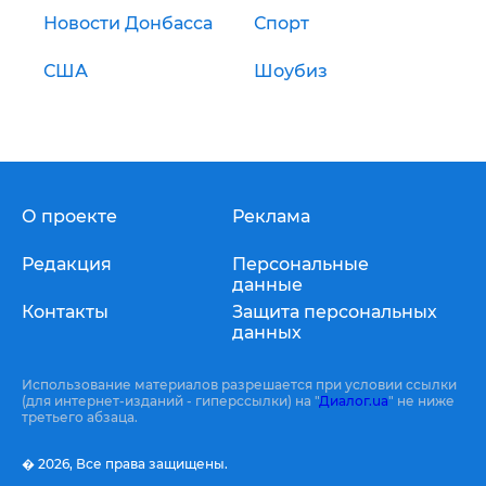
Новости Донбасса
Спорт
США
Шоубиз
О проекте
Реклама
Редакция
Персональные
данные
Контакты
Защита персональных
данных
Использование материалов разрешается при условии ссылки
(для интернет-изданий - гиперссылки) на "
Диалог.ua
" не ниже
третьего абзаца.
� 2026,
Все права защищены.