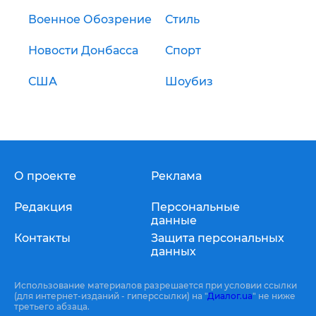
Военное Обозрение
Стиль
Новости Донбасса
Спорт
США
Шоубиз
О проекте
Реклама
Редакция
Персональные
данные
Контакты
Защита персональных
данных
Использование материалов разрешается при условии ссылки
(для интернет-изданий - гиперссылки) на "
Диалог.ua
" не ниже
третьего абзаца.