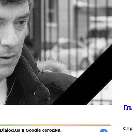
Гл
Стр
Dialog.ua в Google сегодня,