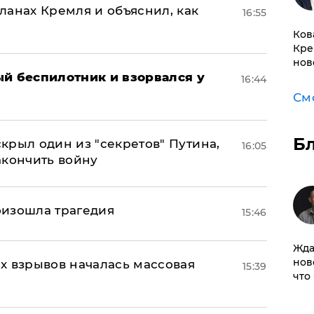
ланах Кремля и объяснил, как
16:55
Ков
Кре
нов
ый беспилотник и взорвался у
16:44
См
Б
крыл один из "секретов" Путина,
16:05
акончить войну
оизошла трагедия
15:46
Жда
нов
х взрывов началась массовая
15:39
что