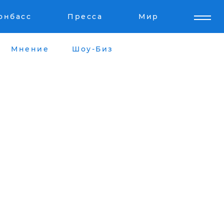
онбасс
Пресса
Мир
Мнение
Шоу-Биз