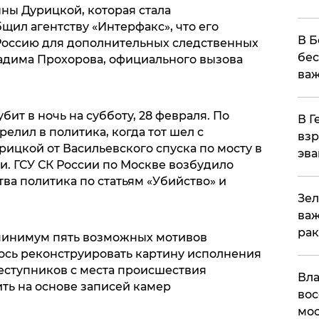
ны Дурицкой, которая стала
щил агентству «Интерфакс», что его
В Б
Россию для дополнительных следственных
бес
Вадима Прохорова, официального вызова
важ
ит в ночь на субботу, 28 февраля. По
В Г
елил в политика, когда тот шел с
взр
ицкой от Васильевского спуска по мосту в
эва
. ГСУ СК России по Москве возбудило
тва политика по статьям «Убийство» и
Зел
важ
рак
 минимум пять возможных мотивов
ось реконструировать картину исполнения
реступников с места происшествия
Вла
ть на основе записей камер
вос
мос