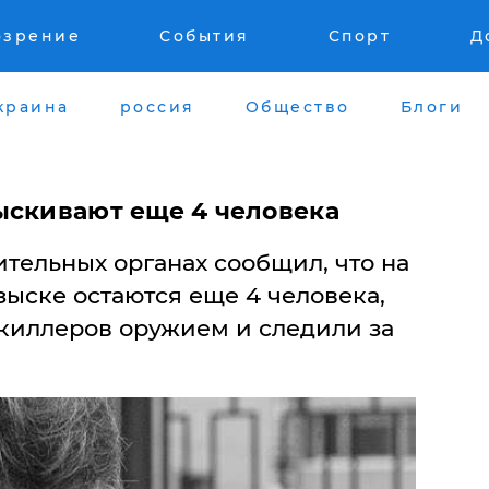
озрение
События
Спорт
Д
краина
россия
Общество
Блоги
ыскивают еще 4 человека
тельных органах сообщил, что на
ыске остаются еще 4 человека,
киллеров оружием и следили за