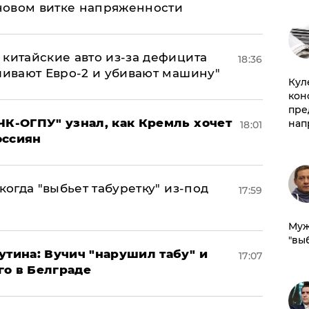
новом витке напряженности
китайские авто из-за дефицита
18:36
ливают Евро-2 и убивают машину"
Куле
кон
пре
ЧК-ОГПУ" узнал, как Кремль хочет
нап
18:01
оссиян
когда "выбьет табуретку" из-под
17:59
Муж
"вы
утина: Вучич "нарушил табу" и
17:07
го в Белграде