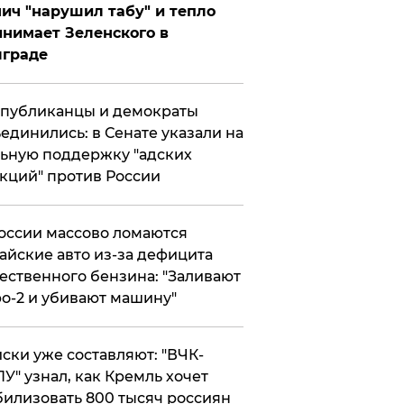
ич "нарушил табу" и тепло
нимает Зеленского в
лграде
публиканцы и демократы
единились: в Сенате указали на
ьную поддержку "адских
кций" против России
оссии массово ломаются
айские авто из-за дефицита
ественного бензина: "Заливают
о-2 и убивают машину"
ски уже составляют: "ВЧК-
У" узнал, как Кремль хочет
илизовать 800 тысяч россиян