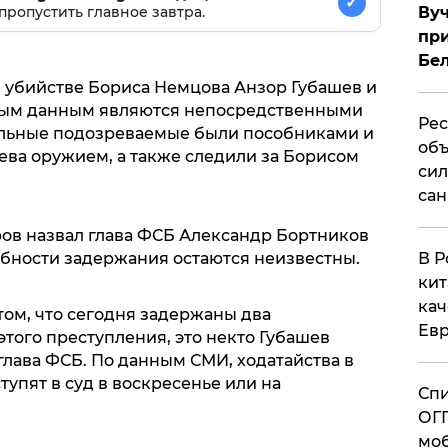
✓
пропустить главное завтра.
Вуч
при
Бе
 убийстве Бориса Немцова Анзор Губашев и
ным данным являются непосредственными
Рес
альные подозреваемые были пособниками и
объ
ева оружием, а также следили за Борисом
сил
сан
ов назвал глава ФСБ Александр Бортников
обности задержания остаются неизвестны.
В Р
кит
кач
том, что сегодня задержаны два
Евр
того преступления, это некто Губашев
 глава ФСБ. По данным СМИ, ходатайства в
тупят в суд в воскресенье или на
Спи
ОГП
моб