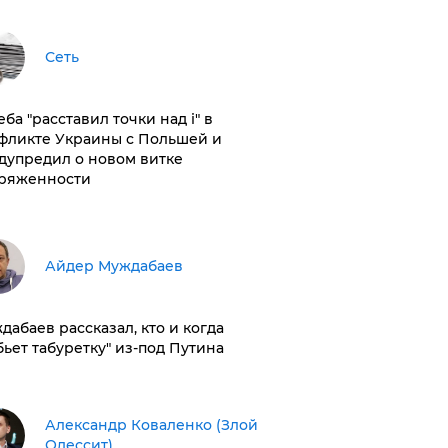
Сеть
ба "расставил точки над і" в
фликте Украины с Польшей и
дупредил о новом витке
ряженности
Айдер Муждабаев
дабаев рассказал, кто и когда
бьет табуретку" из-под Путина
Александр Коваленко (Злой
Одессит)