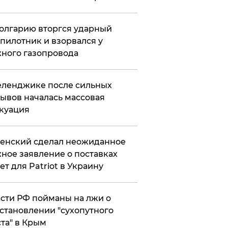
олгарию вторгся ударный
пилотник и взорвался у
ного газопровода
еленджике после сильных
ывов началась массовая
куация
енский сделал неожиданное
ное заявление о поставках
ет для Patriot в Украину
сти РФ пойманы на лжи о
становлении "сухопутного
та" в Крым