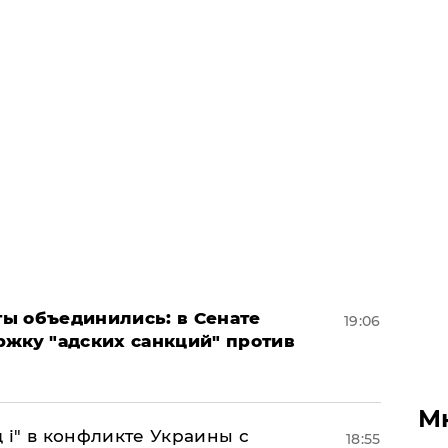
ы объединились: в Сенате
19:06
ржку "адских санкций" против
М
 і" в конфликте Украины с
18:55