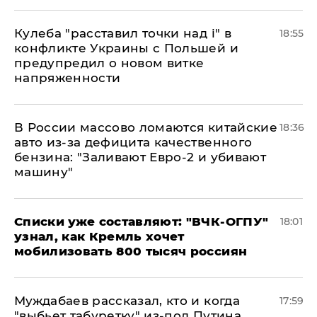
Кулеба "расставил точки над і" в
18:55
конфликте Украины с Польшей и
предупредил о новом витке
напряженности
В России массово ломаются китайские
18:36
авто из-за дефицита качественного
бензина: "Заливают Евро-2 и убивают
машину"
Списки уже составляют: "ВЧК-ОГПУ"
18:01
узнал, как Кремль хочет
мобилизовать 800 тысяч россиян
Муждабаев рассказал, кто и когда
17:59
"выбьет табуретку" из-под Путина