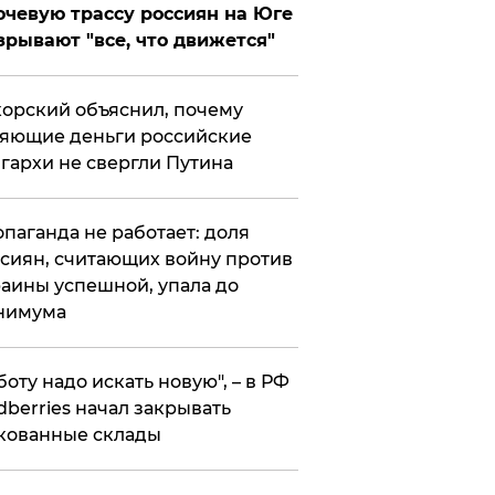
чевую трассу россиян на Юге
зрывают "все, что движется"
орский объяснил, почему
яющие деньги российские
гархи не свергли Путина
опаганда не работает: доля
сиян, считающих войну против
аины успешной, упала до
нимума
боту надо искать новую", – в РФ
dberries начал закрывать
кованные склады