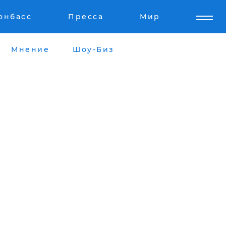
онбасс
Пресса
Мир
Мнение
Шоу-Биз