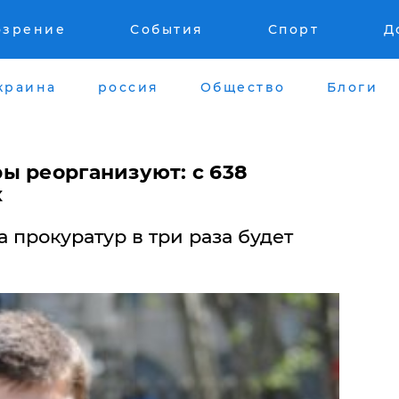
озрение
События
Спорт
Д
краина
россия
Общество
Блоги
ы реорганизуют: с 638
х
прокуратур в три раза будет