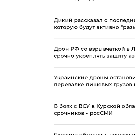
Дикий рассказал о последн
которую будут активно "раз
​Дрон РФ со взрывчаткой в
срочно укреплять защиту а
Украинские дроны останов
перевалке пищевых грузов 
В боях с ВСУ в Курской обл
срочников - росСМИ
Яковина объяснил, почему 