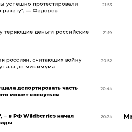
 мы успешно протестировали
21:53
 ракету", — Федоров
му теряющие деньги российские
21:19
а
оля россиян, считающих войну
20:52
 упала до минимума
щала депортировать часть
20:44
это может коснуться
М
, – в РФ Wildberries начал
20:24
лады