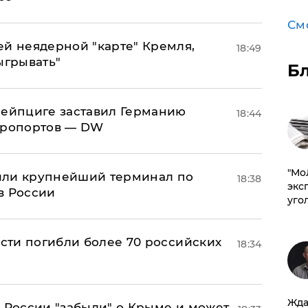
См
ей неядерной "карте" Кремля,
18:49
ыгрывать"
Б
 Лейпциге заставил Германию
18:44
эропортов — DW
​"М
или крупнейший терминал по
18:38
эксп
в России
уго
асти погибли более 70 российских
18:34
Жда
в России "забыли" о Крыме и может