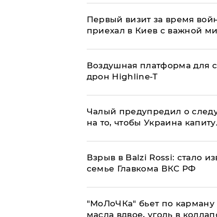
Первый визит за время вой
приехал в Киев с важной м
Воздушная платформа для с
дрон Highline-T
Чалый предупредил о след
на то, чтобы Украина капит
Взрыв в Balzi Rossi: стало 
семье Главкома ВКС РФ
​"МоЛоЧКа" бьет по карману 
масла вдвое, уголь в коллап