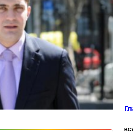
Гл
ВСУ