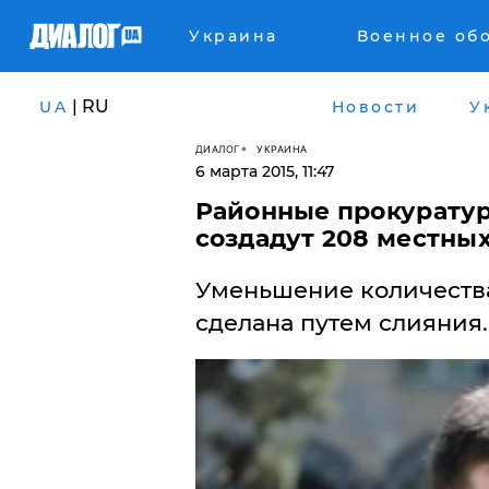
Украина
Военное об
| RU
UA
Новости
У
ДИАЛОГ
УКРАИНА
6 марта 2015, 11:47
Районные прокуратур
создадут 208 местны
Уменьшение количества 
сделана путем слияния.