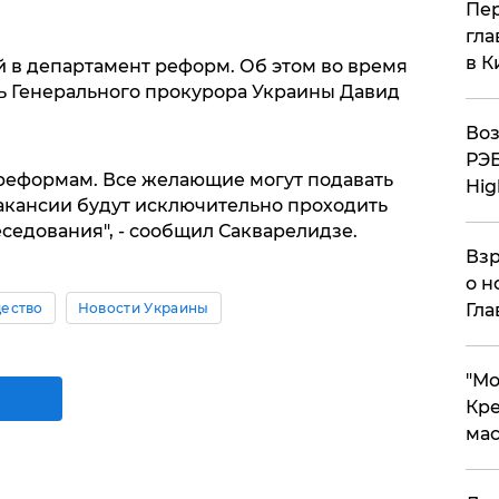
Пер
гла
в К
й в департамент реформ. Об этом во время
ь Генерального прокурора Украины Давид
Воз
РЭБ
 реформам. Все желающие могут подавать
Hig
вакансии будут исключительно проходить
седования", - сообщил Сакварелидзе.
Взр
о н
ество
Новости Украины
Гла
​"М
Кре
мас