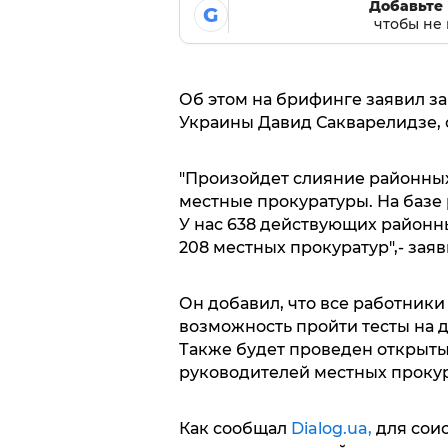
Добавьте 
G
чтобы не 
Об этом на брифинге заявил з
Украины Давид Сакварелидзе, 
"Произойдет слияние районных 
местные прокуратуры. На базе 
У нас 638 действующих районн
208 местных прокуратур",- зая
Он добавил, что все работники
возможность пройти тесты на 
Также будет проведен открыты
руководителей местных прокур
Как сообщал
Dialog.ua,
для сои