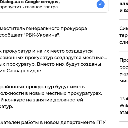
Dialog.ua в Google сегодня,
клю
✓
пропустить главное завтра.
и в
аместитель генерального прокурора
Сик
сообщает "РБК-Украина".
тер
оли
прокуратур и на их место создадутся
районных прокуратур создадутся местные...
​Пр
ых прокуратур. Вместо них будут созданы
рос
вил Сакварелидзе.
Укр
ми
 районных прокуратур будут иметь
должности в новых местных прокуратурах.
"Ра
й конкурс на занятие должностей
Wil
атур.
ата
скателей работы в новом департаменте ГПУ