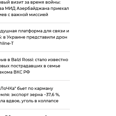
вый визит за время войны:
ва МИД Азербайджана приехал
иев с важной миссией
душная платформа для связи и
: в Украине представили дрон
hline-T
ыв в Balzi Rossi: стало известно
овых пострадавших в семье
вкома ВКС РФ
оЛоЧКа" бьет по карману
мля: экспорт зерна −37,6 %,
ла вдвое, уголь в коллапсе