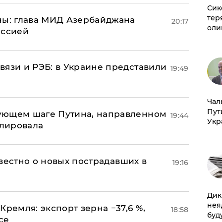
Сик
тер
ны: глава МИД Азербайджана
20:17
оли
иссией
вязи и РЭБ: в Украине представили
19:49
Чал
Пут
ующем шаге Путина, направленном
19:44
Укр
улировала
известно о новых пострадавших в
19:16
Дик
нея
Кремля: экспорт зерна −37,6 %,
18:58
буд
се