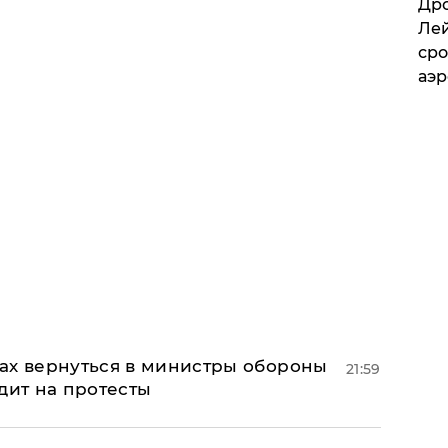
​Др
Лей
сро
аэ
ах вернуться в министры обороны
21:59
дит на протесты