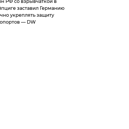
он РФ со взрывчаткой в
пциге заставил Германию
чно укреплять защиту
ропортов — DW