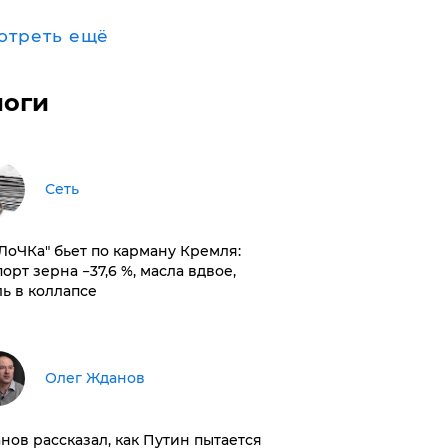
отреть ещё
логи
Сеть
оЛоЧКа" бьет по карману Кремля:
орт зерна −37,6 %, масла вдвое,
ль в коллапсе
Олег Жданов
нов рассказал, как Путин пытается