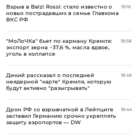
Взрыв в Balzi Rossi: стало известно о
19:16
новых пострадавших в семье Главкома
ВКС РФ
​"МоЛоЧКа" бьет по карману Кремля:
18:58
экспорт зерна −37,6 %, масла вдвое,
уголь в коллапсе
Дикий рассказал о последней
18:49
неядерной "карте" Кремля, которую
будут активно "разыгрывать"
​Дрон РФ со взрывчаткой в Лейпциге
18:44
заставил Германию срочно укреплять
защиту аэропортов — DW