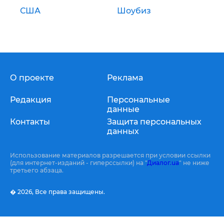
США
Шоубиз
О проекте
Реклама
Редакция
Персональные
данные
Контакты
Защита персональных
данных
Использование материалов разрешается при условии ссылки
(для интернет-изданий - гиперссылки) на "
Диалог.ua
" не ниже
третьего абзаца.
� 2026,
Все права защищены.