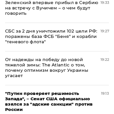
Зеленский впервые прибыл в Сербию
19:33
на встречу с Вучичем – о чем будут
говорить
СБС за 2 дня уничтожили 102 цели РФ:
19:27
поражены база ФСБ "Беня" и корабли
"теневого флота"
От надежды на победу до новой
19:22
тяжелой зимы: The Atlantic о том,
почему оптимизм вокруг Украины
угасает
"Путин проверяет решимость
19:13
Запада", – Сенат США официально
взялся за "адские санкции" против
России