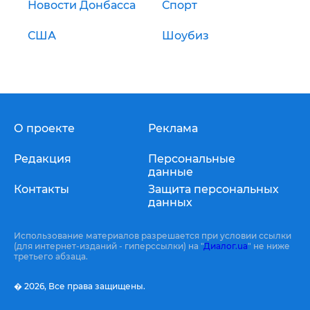
Новости Донбасса
Спорт
США
Шоубиз
О проекте
Реклама
Редакция
Персональные
данные
Контакты
Защита персональных
данных
Использование материалов разрешается при условии ссылки
(для интернет-изданий - гиперссылки) на "
Диалог.ua
" не ниже
третьего абзаца.
� 2026,
Все права защищены.