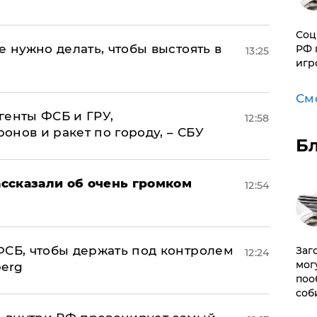
Соц
е нужно делать, чтобы выстоять в
РФ 
13:25
игр
См
генты ФСБ и ГРУ,
12:58
нов и ракет по городу, – СБУ
Б
ссказали об очень громком
12:54
ФСБ, чтобы держать под контролем
Заг
12:24
мог
berg
поо
соб