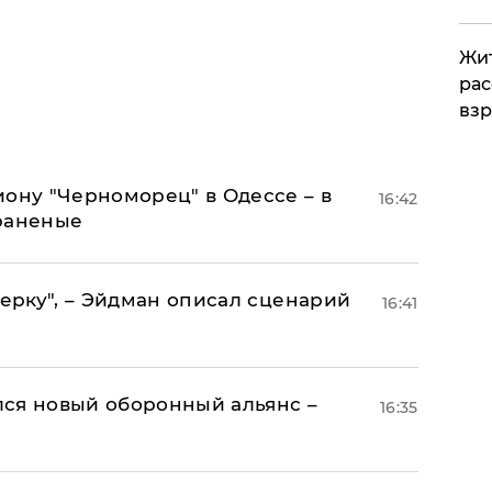
Жит
рас
вз
иону "Черноморец" в Одессе – в
16:42
раненые
керку", – Эйдман описал сценарий
16:41
ся новый оборонный альянс –
16:35