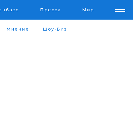
онбасс
Пресса
Мир
Мнение
Шоу-Биз