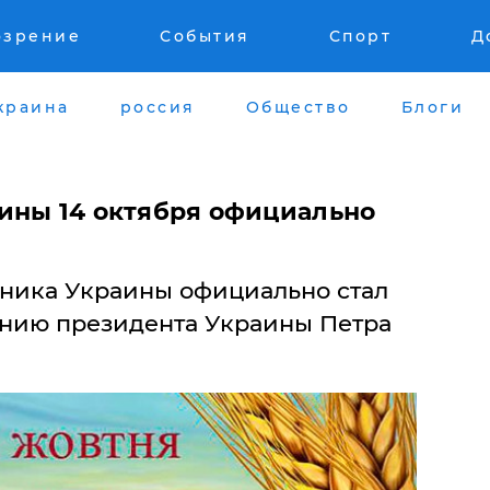
озрение
События
Спорт
Д
краина
россия
Общество
Блоги
ины 14 октября официально
тника Украины официально стал
нию президента Украины Петра