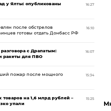
рад у Ялты: опубликованы
16:27
влян после обстрелов
16:10
аинцев готовы отдать Донбасс РФ
 разговора с Драпатым:
16:07
и ракеты для ПВО
йший пожар после мощного
15:34
х товаров на 1,6 млрд рублей –
15:25
М
езко упали