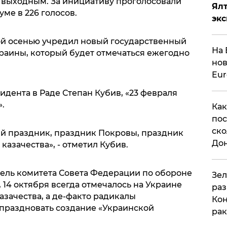
 выходным. За инициативу проголосовали
Ял
ме в 226 голосов.
эк
й осенью учредил новый государственный
На 
раины, который будет отмечаться ежегодно
нов
Eu
идента в Раде Степан Кубив, «23 февраля
.
Как
пос
ско
ий праздник, праздник Покровы, праздник
До
казачества», - отметил Кубив.
ель комитета Совета Федерации по обороне
​Зе
 14 октября всегда отмечалось на Украине
раз
азачества, а де-факто радикалы
Кон
 праздновать создание «Украинской
рак