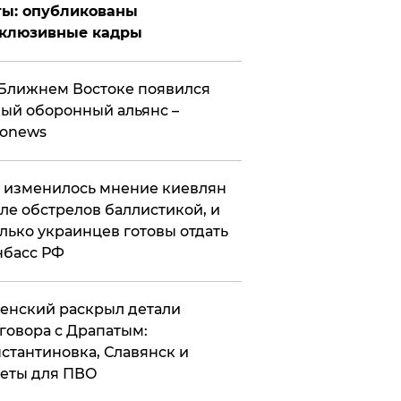
ты: опубликованы
склюзивные кадры
Ближнем Востоке появился
ый оборонный альянс –
ronews
 изменилось мнение киевлян
ле обстрелов баллистикой, и
лько украинцев готовы отдать
нбасс РФ
ленский раскрыл детали
говора с Драпатым:
стантиновка, Славянск и
еты для ПВО