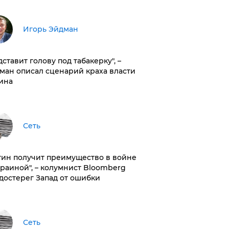
Игорь Эйдман
дставит голову под табакерку", –
ман описал сценарий краха власти
ина
Сеть
тин получит преимущество в войне
краиной", – колумнист Bloomberg
достерег Запад от ошибки
Сеть