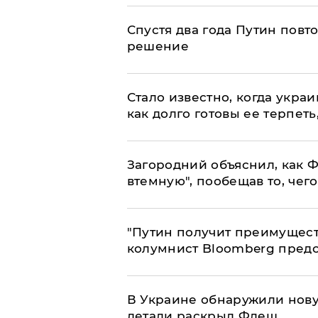
Спустя два года Путин повт
решение
Стало известно, когда укр
как долго готовы ее терпеть
Загородний объяснил, как Ф
втемную", пообещав то, чег
"Путин получит преимуществ
колумнист Bloomberg предо
В Украине обнаружили нов
детали раскрыл Флеш