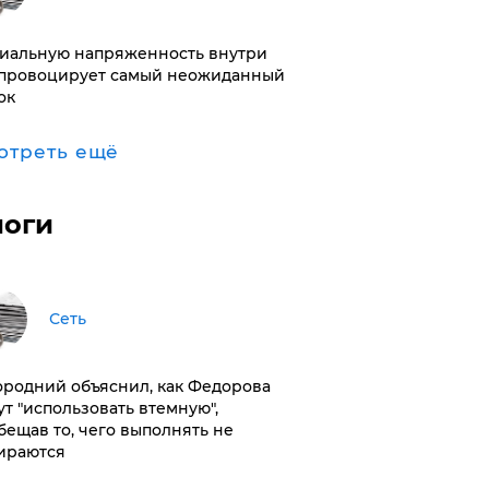
иальную напряженность внутри
провоцирует самый неожиданный
ок
отреть ещё
логи
Сеть
ородний объяснил, как Федорова
ут "использовать втемную",
бещав то, чего выполнять не
ираются