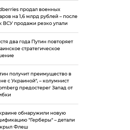
ldberries продал военных
аров на 1,6 млрд рублей – после
к ВСУ продажи резко упали
стя два года Путин повторяет
аинское стратегическое
шение
тин получит преимущество в
не с Украиной", – колумнист
omberg предостерег Запад от
ибки
краине обнаружили новую
ификацию "Герберы" – детали
скрыл Флеш