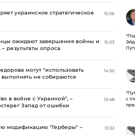
оряет украинское стратегическое
15:06
​"По
аинцы ожидают завершения войны и
Эйд
15:03
, – результаты опроса
Пут
едорова могут "использовать
14:30
о выполнять не собираются
"Пу
о в войне с Украиной", –
с У
13:48
пре
стерег Запад от ошибки
ую модификацию "Герберы" –
13:32