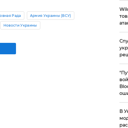
​Wi
овная Рада
Армия Украины (ВСУ)
тов
ата
Новости Украины
Спу
укр
ре
"Пу
вой
Blo
ош
В У
мод
ра