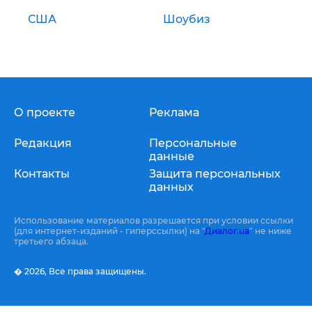
США
Шоубиз
О проекте
Реклама
Редакция
Персональные
данные
Контакты
Защита персональных
данных
Использование материалов разрешается при условии ссылки
(для интернет-изданий - гиперссылки) на "
Диалог.ua
" не ниже
третьего абзаца.
� 2026,
Все права защищены.