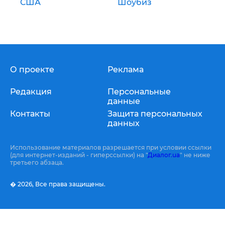
США
Шоубиз
О проекте
Реклама
Редакция
Персональные
данные
Контакты
Защита персональных
данных
Использование материалов разрешается при условии ссылки
(для интернет-изданий - гиперссылки) на "
Диалог.ua
" не ниже
третьего абзаца.
� 2026,
Все права защищены.