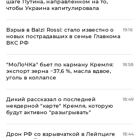
шаге Путина, направленном на то,
чтобы Украина капитулировала
Взрыв в Balzi Rossi: стало известно о
19:16
новых пострадавших в семье Главкома
ВКС РФ
​"МоЛоЧКа" бьет по карману Кремля:
18:58
экспорт зерна −37,6 %, масла вдвое,
уголь в коллапсе
Дикий рассказал о последней
18:49
неядерной "карте" Кремля, которую
будут активно "разыгрывать"
​Дрон РФ со взрывчаткой в Лейпциге
18:44