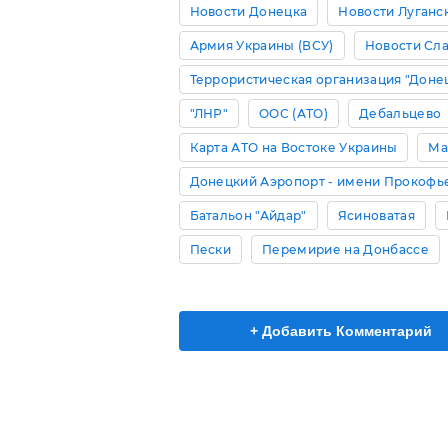
Новости Донецка
Новости Луганс
Армия Украины (ВСУ)
Новости Сл
Террористическая организация "Доне
"ЛНР"
ООС (АТО)
Дебальцево
Карта АТО на Востоке Украины
Ма
Донецкий Аэропорт - имени Прокофь
Батальон "Айдар"
Ясиноватая
Пески
Перемирие на Донбассе
+ Добавить Комментарий