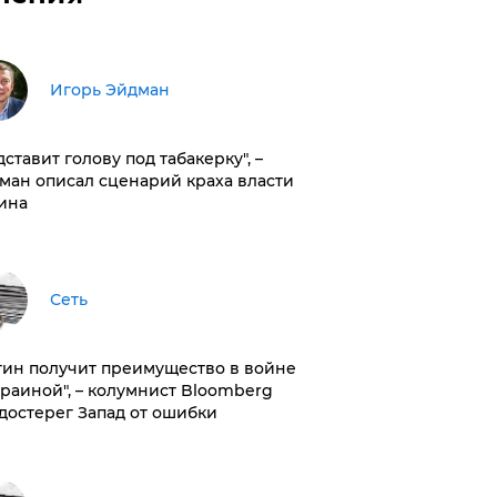
Игорь Эйдман
дставит голову под табакерку", –
ман описал сценарий краха власти
ина
Сеть
тин получит преимущество в войне
краиной", – колумнист Bloomberg
достерег Запад от ошибки