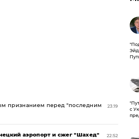
​"По
Эйд
Пут
"Пу
ным признанием перед "последним
23:19
с У
пре
нецкий аэропорт и сжег "Шахед"
22:52