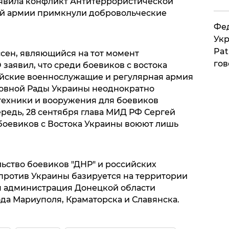
ъявила конфликт Антитеррористической
кой армии примкнули добровольческие
Фед
Укр
Pat
ссен, являющийся на тот момент
гов
заявил, что среди боевиков с востока
йские военнослужащие и регулярная армия
ховной Рады Украины неоднократно
 техники и вооружения для боевиков
ередь, 28 сентября глава МИД РФ Сергей
 боевиков с Востока Украины воюют лишь
ьство боевиков "ДНР" и российских
против Украины базируется на территории
я администрация Донецкой области
да Мариуполя, Краматорска и Славянска.