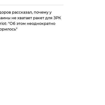
оров рассказал, почему у
аины не хватает ракет для ЗРК
riot: "Об этом неоднократно
орилось"