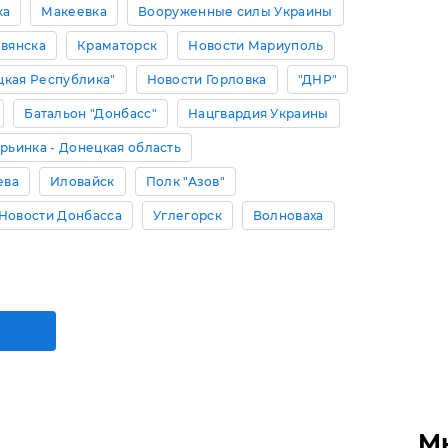
ка
Макеевка
Вооруженные силы Украины
авянска
Краматорск
Новости Мариуполь
цкая Республика"
Новости Горловка
"ДНР"
Батальон "Донбасс"
Нацгвардия Украины
рьинка - Донецкая область
ева
Иловайск
Полк "Азов"
Новости Донбасса
Углегорск
Волноваха
М