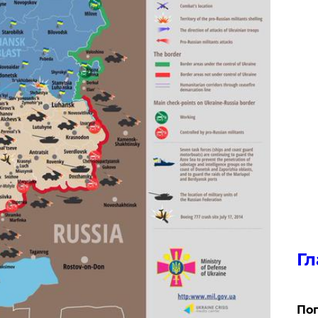
Гл
Поп