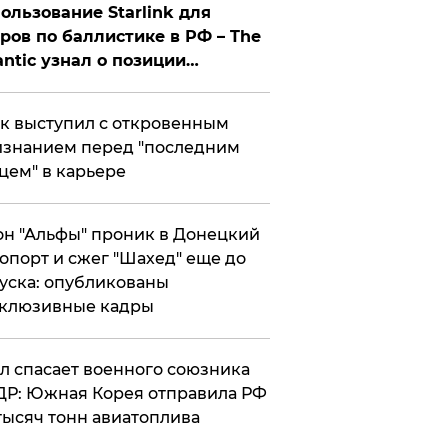
ользование Starlink для
ров по баллистике в РФ – The
antic узнал о позиции
знесмена
к выступил с откровенным
знанием перед "последним
цем" в карьере
н "Альфы" проник в Донецкий
опорт и сжег "Шахед" еще до
уска: опубликованы
склюзивные кадры
ул спасает военного союзника
Р: Южная Корея отправила РФ
тысяч тонн авиатоплива