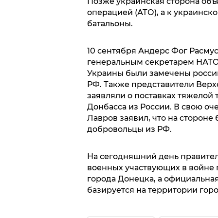
Позже украинская сторона об
операцией (АТО), а к украинс
батальоны.
10 сентября Андерс Фог Расму
генеральным секретарем НАТО 
Украины были замечены росси
РФ. Также представители Вер
заявляли о поставках тяжелой
Донбасса из России. В свою оч
Лавров заявил, что на стороне
добровольцы из РФ.
На сегодняшний день правител
военных участвующих в войне 
города Донецка, а официальна
базируется на территории горо