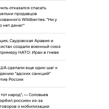
мль отказался спасать
ельки продавцов
кованного Wildberries: "Ни у
о нет денег"
ция, Саудовская Аравия и
истан создали военный союз
примеру НАТО: Иран в гневе
ША сделали еще один шаг к
дению "адских санкций"
тив России
е тот народ", — Соловьев
орбил россиян из-за
говоров о мобилизации