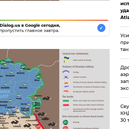
исп
уда
Atl
би
Dialog.ua в Google сегодня,
✓
пропустить главное завтра.
Уси
при
тан
Дро
аэр
зап
эк
​Се
КНД
30 