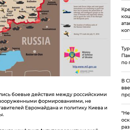
Кре
кош
ата
ког
Тур
Пак
по 
В С
вве
чались боевые действия между российскими
про
 вооруженными формированиями, не
авителей Евромайдана и политику Киева и
​"Н
ы.
оск
раз