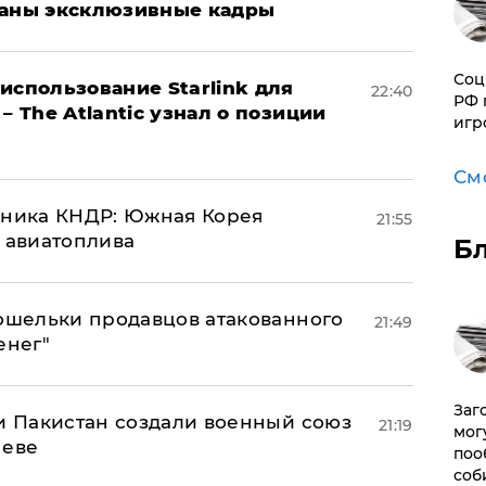
ваны эксклюзивные кадры
Соц
использование Starlink для
22:40
РФ 
– The Atlantic узнал о позиции
игр
См
юзника КНДР: Южная Корея
21:55
н авиатоплива
Б
кошельки продавцов атакованного
21:49
енег"
Заг
 и Пакистан создали военный союз
21:19
мог
неве
поо
соб