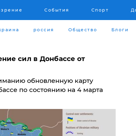
озрение
События
Спорт
Д
краина
россия
Общество
Блоги
ние сил в Донбассе от
иманию обновленную карту
ассе по состоянию на 4 марта