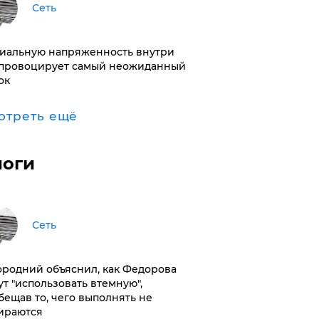
Сеть
иальную напряженность внутри
провоцирует самый неожиданный
ок
отреть ещё
логи
Сеть
ородний объяснил, как Федорова
ут "использовать втемную",
бещав то, чего выполнять не
ираются