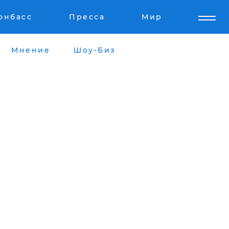
онбасс
Пресса
Мир
Мнение
Шоу-Биз