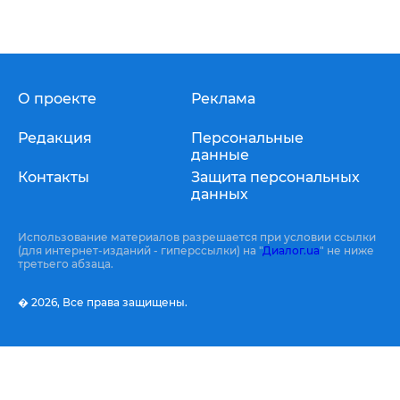
О проекте
Реклама
Редакция
Персональные
данные
Контакты
Защита персональных
данных
Использование материалов разрешается при условии ссылки
(для интернет-изданий - гиперссылки) на "
Диалог.ua
" не ниже
третьего абзаца.
� 2026,
Все права защищены.