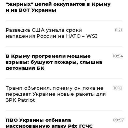
"жирных" целей оккупантов в Крыму
и на ВОТ Украины
Разведка США узнала сроки
11:21
нападения России на НАТО – WSJ
В Крыму прогремели мощные
10:54
взрывы: бушуют пожары, слышна
детонация БК
Трамп объяснил, почему он пока не
10:12
передает Украине новые ракеты для
ЗРК Patriot
ПВО Украины отбивала
09:57
массированную атаку РФ: ГСЧС