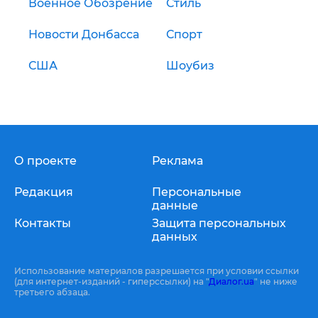
Военное Обозрение
Стиль
Новости Донбасса
Спорт
США
Шоубиз
О проекте
Реклама
Редакция
Персональные
данные
Контакты
Защита персональных
данных
Использование материалов разрешается при условии ссылки
(для интернет-изданий - гиперссылки) на "
Диалог.ua
" не ниже
третьего абзаца.