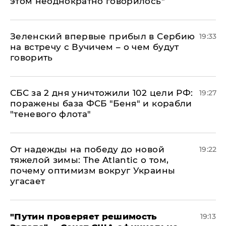
этом неоднократно говорилось"
Зеленский впервые прибыл в Сербию
19:33
на встречу с Вучичем – о чем будут
говорить
СБС за 2 дня уничтожили 102 цели РФ:
19:27
поражены база ФСБ "Беня" и корабли
"теневого флота"
От надежды на победу до новой
19:22
тяжелой зимы: The Atlantic о том,
почему оптимизм вокруг Украины
угасает
"Путин проверяет решимость
19:13