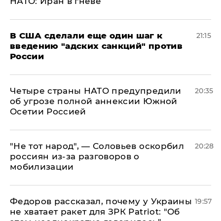
НАТО: Иран в гневе
В США сделали еще один шаг к
21:15
введению "адских санкций" против
России
Четыре страны НАТО предупредили
20:35
об угрозе полной аннексии Южной
Осетии Россией
​"Не тот народ", — Соловьев оскорбил
20:28
россиян из-за разговоров о
мобилизации
Федоров рассказал, почему у Украины
19:57
не хватает ракет для ЗРК Patriot: "Об