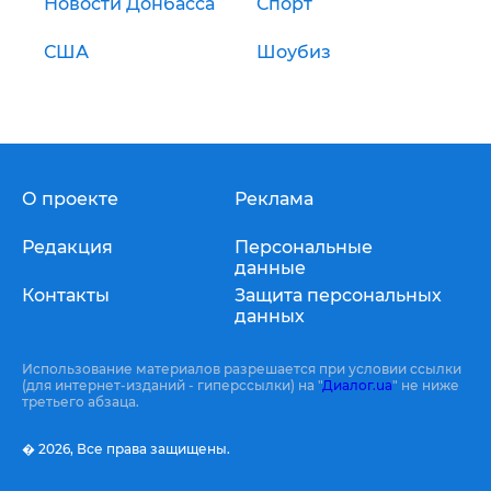
Новости Донбасса
Спорт
США
Шоубиз
О проекте
Реклама
Редакция
Персональные
данные
Контакты
Защита персональных
данных
Использование материалов разрешается при условии ссылки
(для интернет-изданий - гиперссылки) на "
Диалог.ua
" не ниже
третьего абзаца.
� 2026,
Все права защищены.