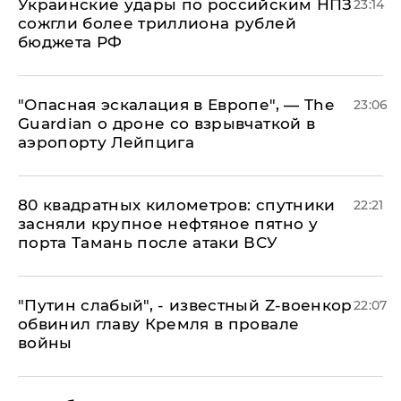
Украинские удары по российским НПЗ
23:14
сожгли более триллиона рублей
бюджета РФ
"Опасная эскалация в Европе", — The
23:06
Guardian о дроне со взрывчаткой в
аэропорту Лейпцига
80 квадратных километров: спутники
22:21
засняли крупное нефтяное пятно у
порта Тамань после атаки ВСУ
​"Путин слабый", - известный Z-военкор
22:07
обвинил главу Кремля в провале
войны