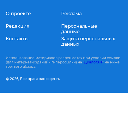
О проекте
Реклама
Редакция
Персональные
данные
Контакты
Защита персональных
данных
Использование материалов разрешается при условии ссылки
(для интернет-изданий - гиперссылки) на "
Диалог.ua
" не ниже
третьего абзаца.
� 2026,
Все права защищены.