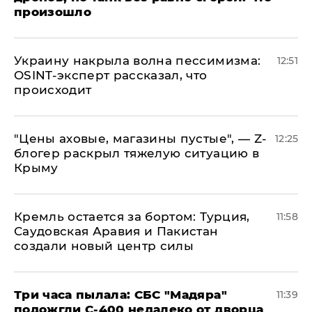
произошло
​Украину накрыла волна пессимизма:
12:51
OSINT-эксперт рассказал, что
происходит
​"Цены аховые, магазины пустые", — Z-
12:25
блогер раскрыл тяжелую ситуацию в
Крыму
​Кремль остается за бортом: Турция,
11:58
Саудовская Аравия и Пакистан
создали новый центр силы
Три часа пылала: СБС "Мадяра"
11:39
подожгли С-400 недалеко от дворца