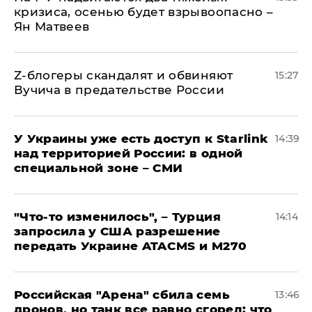
кризиса, осенью будет взрывоопасно –
Ян Матвеев
Z-блогеры скандалят и обвиняют
15:27
Вучича в предательстве России
У Украины уже есть доступ к Starlink
14:39
над территорией России: в одной
специальной зоне – СМИ
​"Что-то изменилось", – Турция
14:14
запросила у США разрешение
передать Украине ATACMS и M270
​Российская "Арена" сбила семь
13:46
дронов, но танк все равно сгорел: что