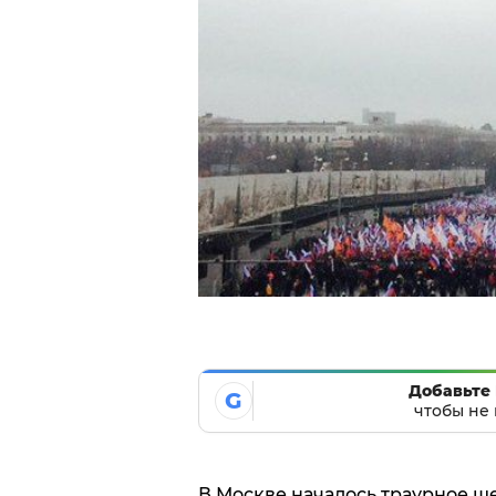
Добавьте 
G
чтобы не 
В Москве началось траурное ш