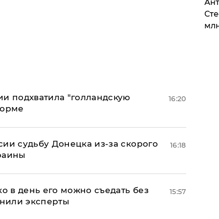
Ант
Сте
млн
ии подхватила "голландскую
16:20
форме
сии судьбу Донецка из-за скорого
16:18
раины
ко в день его можно съедать без
15:57
снили эксперты