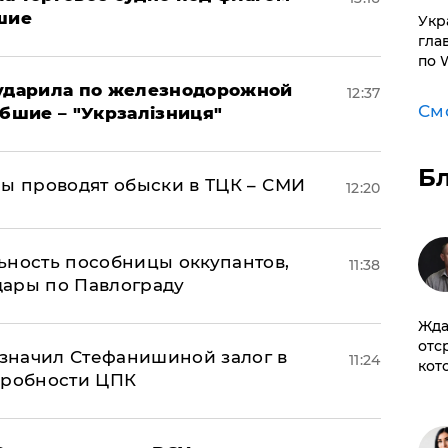
шие
​Ук
гла
по 
 ударила по железнодорожной
12:37
См
ибшие – "Укрзалізниця"
Б
ны проводят обыски в ТЦК – СМИ
12:20
ьность пособницы оккупантов,
11:38
дары по Павлограду
Жда
отс
значил Стефанишиной залог в
11:24
кот
дробности ЦПК