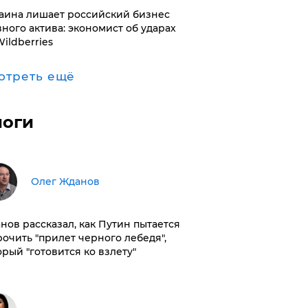
раина лишает российский бизнес
вного актива: экономист об ударах
Wildberries
отреть ещё
логи
Олег Жданов
нов рассказал, как Путин пытается
рочить "прилет черного лебедя",
орый "готовится ко взлету"