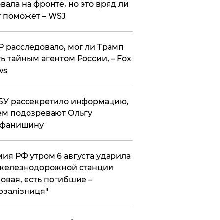
вала на фронте, но это вряд ли
 поможет – WSJ
 расследовало, мог ли Трамп
ь тайным агентом России, – Fox
ws
У рассекретило информацию,
ем подозревают Ольгу
ефанишину
ия РФ утром 6 августа ударила
железнодорожной станции
овая, есть погибшие –
рзалізниця"