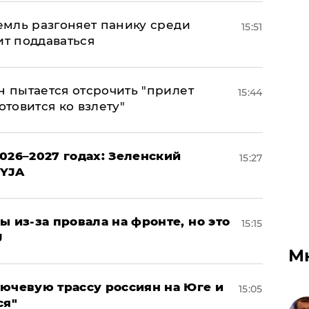
ремль разгоняет панику среди
15:51
ит поддаваться
н пытается отсрочить "прилет
15:44
отовится ко взлету"
026–2027 годах: Зеленский
15:27
EYJA
ы из-за провала на фронте, но это
15:15
J
М
лючевую трассу россиян на Юге и
15:05
ся"