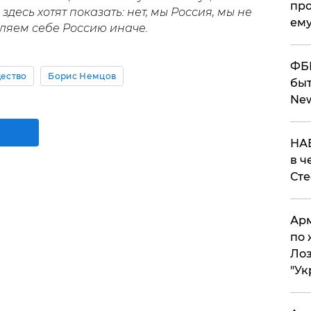
про
десь хотят показать: нет, мы Россия, мы не
ему
ляем себе Россию иначе.
ФБР
ество
Борис Немцов
быт
Ne
НАБ
в ч
Ст
Арм
по 
Лоз
"Ук