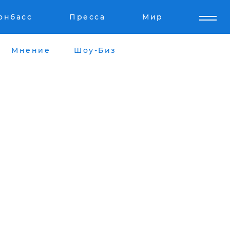
онбасс
Пресса
Мир
Мнение
Шоу-Биз