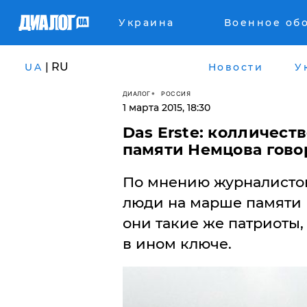
Украина
Военное об
| RU
UA
Новости
У
ДИАЛОГ
РОССИЯ
1 марта 2015, 18:30
Das Erste: колличест
памяти Немцова говор
По мнению журналистов 
люди на марше памяти 
они такие же патриоты,
в ином ключе.