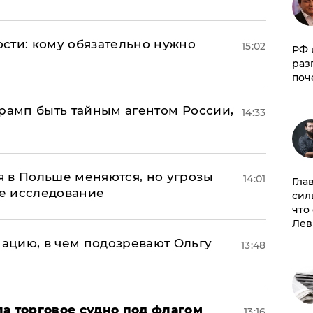
сти: кому обязательно нужно
15:02
РФ 
раз
поч
Трамп быть тайным агентом России,
14:33
 в Польше меняются, но угрозы
14:01
Гла
ое исследование
сил
что
Лев
ацию, в чем подозревают Ольгу
13:48
а торговое судно под флагом
13:16