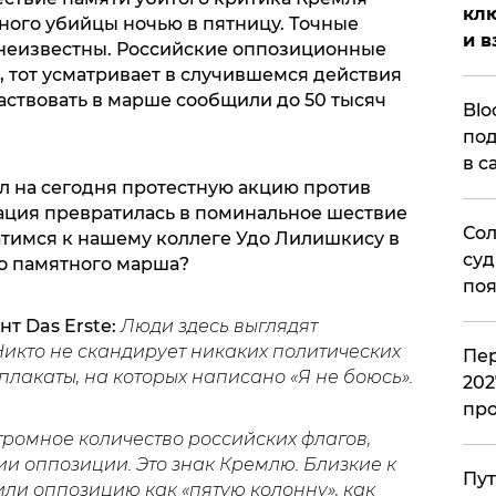
клю
ного убийцы ночью в пятницу. Точные
и в
 неизвестны. Российские оппозиционные
, тот усматривает в случившемся действия
аствовать в марше сообщили до 50 тысяч
Blo
под
в с
 на сегодня протестную акцию против
ация превратилась в поминальное шествие
Сол
атимся к нашему коллеге Удо Лилишкису в
суд
го памятного марша?
поя
 Das Erste:
Люди здесь выглядят
икто не скандирует никаких политических
Пер
плакаты, на которых написано «Я не боюсь».
202
пр
 огромное количество российских флагов,
и оппозиции. Это знак Кремлю. Близкие к
Пут
и оппозицию как «пятую колонну», как