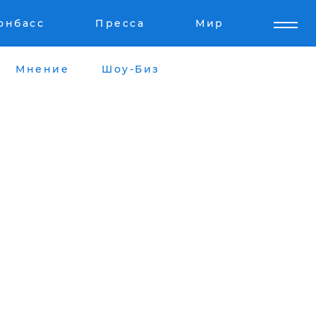
онбасс
Пресса
Мир
Мнение
Шоу-Биз