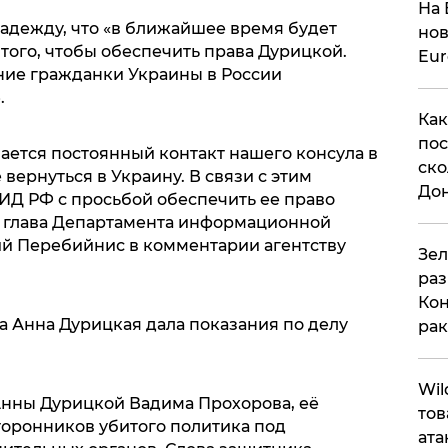
На 
надежду, что «в ближайшее время будет
нов
того, чтобы обеспечить права Дурицкой.
Eu
ние гражданки Украины в России
.
Как
пос
ется постоянный контакт нашего консула в
ско
вернуться в Украину. В связи с этим
До
ИД РФ с просьбой обеспечить ее право
ал глава Департамента информационной
й Перебийнис в комментарии агентству
​Зе
раз
Кон
 Анна Дурицкая дала показания по делу
рак
​Wi
Анны Дурицкой Вадима Прохорова, её
тов
торонников убитого политика под
ата