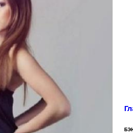
Гл
​БЭ