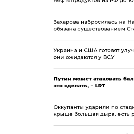
нефтепродуктов из РФ до 1
​Захарова набросилась на Н
обязана существованием Ст
Украина и США готовят улуч
они ожидаются у ВСУ
Путин может атаковать бал
это сделать, – LRT
Оккупанты ударили по стад
крыше большая дыра, есть 