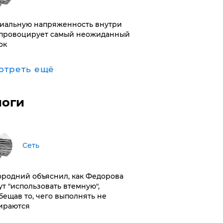
иальную напряженность внутри
провоцирует самый неожиданный
ок
отреть ещё
логи
Сеть
ородний объяснил, как Федорова
ут "использовать втемную",
бещав то, чего выполнять не
ираются