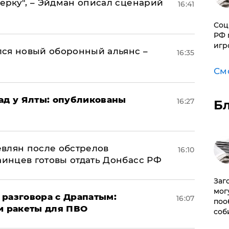
керку", – Эйдман описал сценарий
16:41
Соц
РФ 
игр
ся новый оборонный альянс –
16:35
См
рад у Ялты: опубликованы
16:27
Б
влян после обстрелов
16:10
аинцев готовы отдать Донбасс РФ
Заг
мог
 разговора с Драпатым:
16:07
поо
и ракеты для ПВО
соб