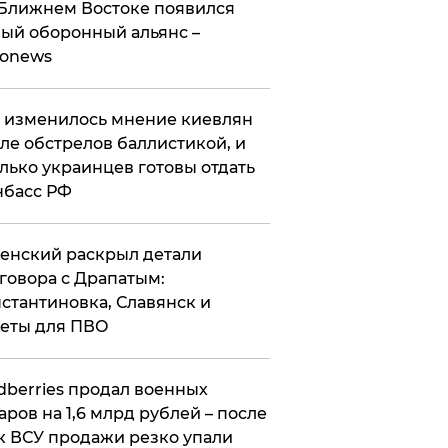
Ближнем Востоке появился
ый оборонный альянс –
ronews
 изменилось мнение киевлян
ле обстрелов баллистикой, и
лько украинцев готовы отдать
нбасс РФ
ленский раскрыл детали
говора с Драпатым:
стантиновка, Славянск и
еты для ПВО
ldberries продал военных
аров на 1,6 млрд рублей – после
к ВСУ продажи резко упали