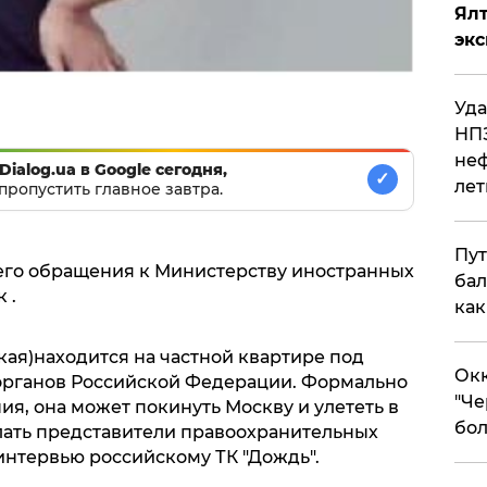
Ял
эк
Уда
НПЗ
неф
Dialog.ua в Google сегодня,
✓
лет
пропустить главное завтра.
Пут
оего обращения к Министерству иностранных
бал
 .
как
ая)находится на частной квартире под
Окк
органов Российской Федерации. Формально
"Че
ия, она может покинуть Москву и улететь в
бол
елать представители правоохранительных
 интервью российскому ТК "Дождь".