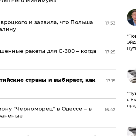
0-летнего минимума
авроцкого и заявила, что Польша
17:33
алину
​"По
Эйд
Пут
шенные ракеты для С-300 – когда
17:25
тийские страны и выбирает, как
17:15
"Пу
с У
пре
иону "Черноморец" в Одессе – в
16:42
раненые