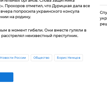
ительных органов. Слова защитника
». Прохоров отметил, что Дурицкая дала все
вчера попросила украинского консула
Спу
нии на родину.
укр
ре
ым в момент гибели. Они вместе гуляли в
а расстрелял неизвестный преступник.
Новости России
Общество
Борис Немцов