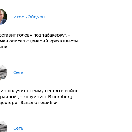
Игорь Эйдман
дставит голову под табакерку", –
ман описал сценарий краха власти
ина
Сеть
тин получит преимущество в войне
краиной", – колумнист Bloomberg
достерег Запад от ошибки
Сеть