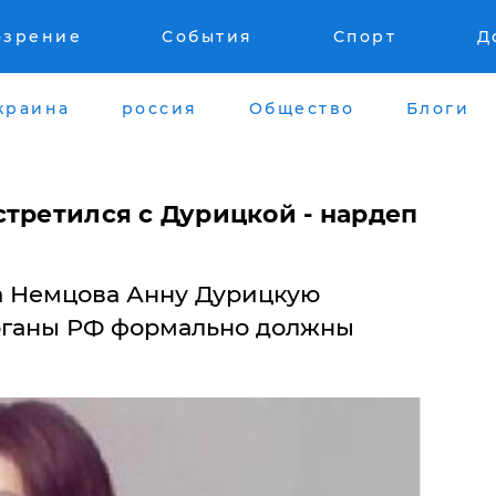
озрение
События
Спорт
Д
краина
россия
Общество
Блоги
стретился с Дурицкой - нардеп
а Немцова Анну Дурицкую
рганы РФ формально должны