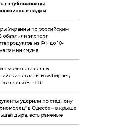
ты: опубликованы
склюзивные кадры
ры Украины по российским
 обвалили экспорт
тепродуктов из РФ до 10-
него минимума
ин может атаковать
тийские страны и выбирает,
 это сделать, – LRT
упанты ударили по стадиону
рноморец" в Одессе – в крыше
ьшая дыра, есть раненые