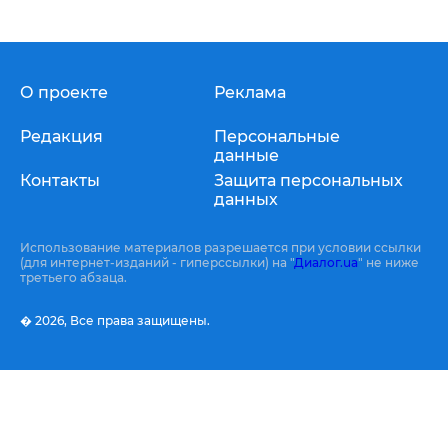
О проекте
Реклама
Редакция
Персональные
данные
Контакты
Защита персональных
данных
Использование материалов разрешается при условии ссылки
(для интернет-изданий - гиперссылки) на "
Диалог.ua
" не ниже
третьего абзаца.
� 2026,
Все права защищены.