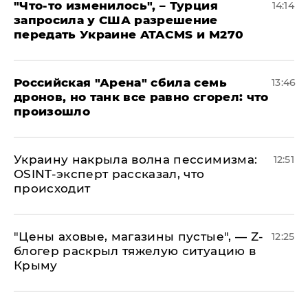
​"Что-то изменилось", – Турция
14:14
запросила у США разрешение
передать Украине ATACMS и M270
​Российская "Арена" сбила семь
13:46
дронов, но танк все равно сгорел: что
произошло
​Украину накрыла волна пессимизма:
12:51
OSINT-эксперт рассказал, что
происходит
​"Цены аховые, магазины пустые", — Z-
12:25
блогер раскрыл тяжелую ситуацию в
Крыму