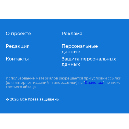
О проекте
Реклама
Редакция
Персональные
данные
Контакты
Защита персональных
данных
Использование материалов разрешается при условии ссылки
(для интернет-изданий - гиперссылки) на "
Диалог.ua
" не ниже
третьего абзаца.
� 2026,
Все права защищены.