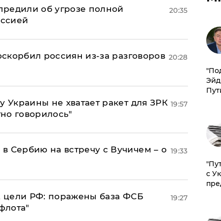
предили об угрозе полной
20:35
оссией
 оскорбил россиян из-за разговоров
20:28
​"По
Эйд
Пут
у Украины не хватает ракет для ЗРК
19:57
тно говорилось"
в Сербию на встречу с Вучичем – о
19:33
"Пу
с У
пре
2 цели РФ: поражены база ФСБ
19:27
флота"