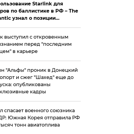
ользование Starlink для
ров по баллистике в РФ – The
antic узнал о позиции
знесмена
к выступил с откровенным
знанием перед "последним
цем" в карьере
н "Альфы" проник в Донецкий
опорт и сжег "Шахед" еще до
уска: опубликованы
склюзивные кадры
ул спасает военного союзника
Р: Южная Корея отправила РФ
тысяч тонн авиатоплива