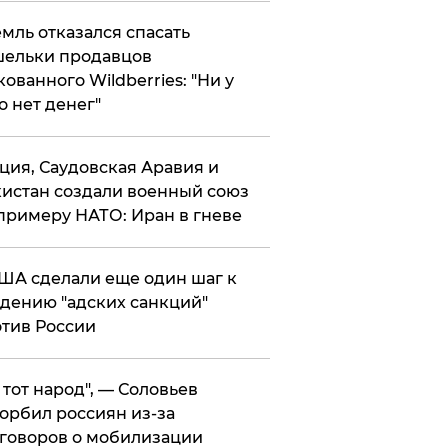
мль отказался спасать
ельки продавцов
кованного Wildberries: "Ни у
о нет денег"
ция, Саудовская Аравия и
истан создали военный союз
примеру НАТО: Иран в гневе
ША сделали еще один шаг к
дению "адских санкций"
тив России
е тот народ", — Соловьев
орбил россиян из-за
говоров о мобилизации