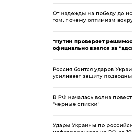
От надежды на победу до но
том, почему оптимизм вокру
"Путин проверяет решимост
официально взялся за "адс
Россия боится ударов Укра
усиливает защиту подводны
​В РФ началась волна повест
"черные списки"
Удары Украины по российс