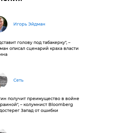
Игорь Эйдман
дставит голову под табакерку", –
ман описал сценарий краха власти
ина
Сеть
тин получит преимущество в войне
краиной", – колумнист Bloomberg
достерег Запад от ошибки