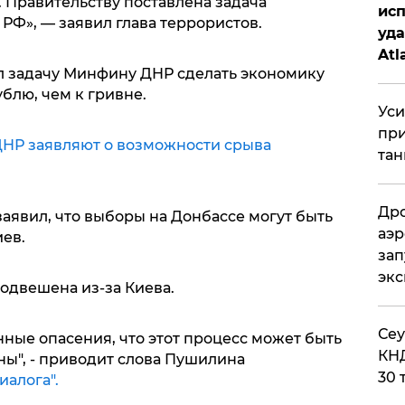
. Правительству поставлена задача
исп
 РФ», — заявил глава террористов.
уда
Atl
ил задачу Минфину ДНР сделать экономику
би
блю, чем к гривне.
Уси
при
ДНР заявляют о возможности срыва
тан
Дро
явил, что выборы на Донбассе могут быть
аэр
ев.
зап
эк
одвешена из-за Киева.
​Се
ные опасения, что этот процесс может быть
КНД
ны", - приводит слова Пушилина
30 
иалога".