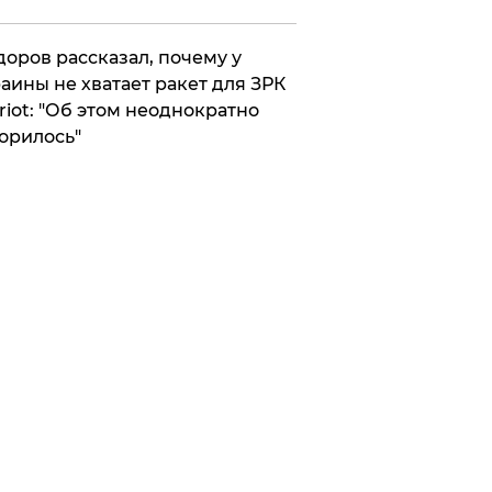
оров рассказал, почему у
аины не хватает ракет для ЗРК
riot: "Об этом неоднократно
орилось"