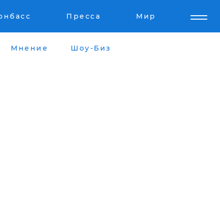
онбасс
Пресса
Мир
Мнение
Шоу-Биз