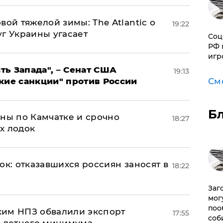
вой тяжелой зимы: The Atlantic о
19:22
г Украины угасает
Соц
РФ 
игр
ь Запада", – Сенат США
19:13
См
кие санкции" против России
Б
ины по Камчатке и срочно
18:27
х лодок
ок: отказавшихся россиян заносят в
18:22
Заг
мог
поо
ким НПЗ обвалили экспорт
17:55
соб