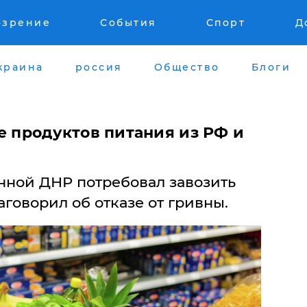
озрение
События
Спорт
Д
краина
россия
Общество
Блоги
е продуктов питания из РФ и
нной ДНР потребовал завозить
аговорил об отказе от гривны.