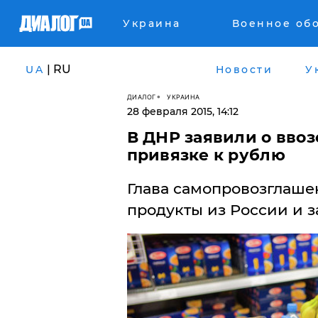
Украина
Военное об
| RU
UA
Новости
У
ДИАЛОГ
УКРАИНА
28 февраля 2015, 14:12
В ДНР заявили о ввоз
привязке к рублю
Глава самопровозглаше
продукты из России и з