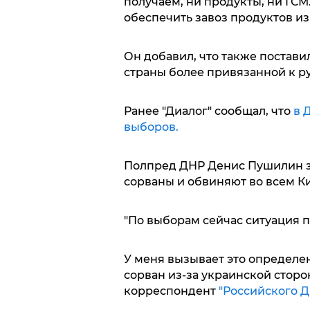
получаем, ни продукты, ни ГСМ
обеспечить завоз продуктов из
Он добавил, что также постав
страны более привязанной к ру
Ранее "Диалог" сообщал, что
в 
выборов.
Полпред ДНР Денис Пушилин за
сорваны и обвиняют во всем Ки
"По выборам сейчас ситуация п
У меня вызывает это определен
сорван из-за украинской сторо
корреспондент
"Российского Д