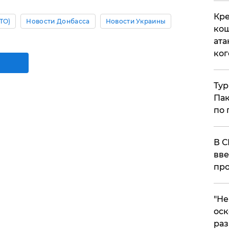
Кре
ТО)
Новости Донбасса
Новости Украины
кош
ата
ког
Тур
Пак
по 
В С
вве
про
​"Н
оск
раз