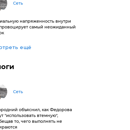
Сеть
иальную напряженность внутри
провоцирует самый неожиданный
ок
отреть ещё
логи
Сеть
ородний объяснил, как Федорова
ут "использовать втемную",
бещав то, чего выполнять не
ираются