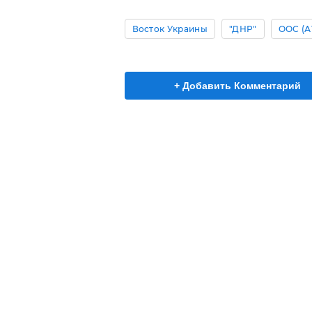
Восток Украины
"ДНР"
ООС (А
+ Добавить Комментарий