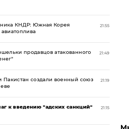
юзника КНДР: Южная Корея
21:55
н авиатоплива
кошельки продавцов атакованного
21:49
енег"
 и Пакистан создали военный союз
21:19
неве
аг к введению "адских санкций"
21:15
М