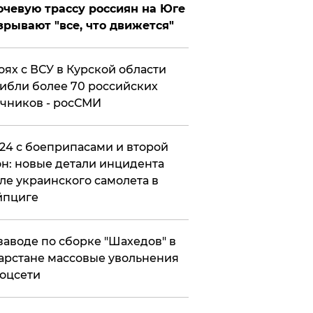
чевую трассу россиян на Юге
зрывают "все, что движется"
оях с ВСУ в Курской области
ибли более 70 российских
чников - росСМИ
24 с боеприпасами и второй
н: новые детали инцидента
ле украинского самолета в
йпциге
заводе по сборке "Шахедов" в
арстане массовые увольнения
оцсети