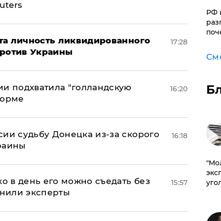
uters
РФ 
раз
поч
рыта личность ликвидированного
17:28
против Украины
См
Б
ии подхватила "голландскую
16:20
форме
сии судьбу Донецка из-за скорого
16:18
раины
​"М
эксп
ко в день его можно съедать без
уго
15:57
снили эксперты