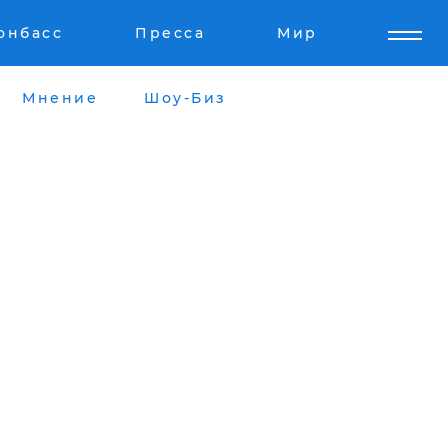
онбасс
Пресса
Мир
Мнение
Шоу-Биз