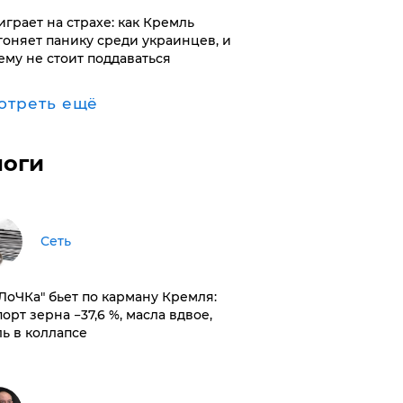
играет на страхе: как Кремль
гоняет панику среди украинцев, и
ему не стоит поддаваться
отреть ещё
логи
Сеть
оЛоЧКа" бьет по карману Кремля:
орт зерна −37,6 %, масла вдвое,
ль в коллапсе