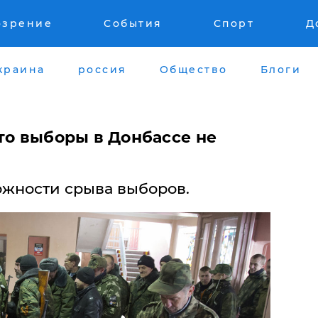
озрение
События
Спорт
Д
краина
россия
Общество
Блоги
то выборы в Донбассе не
ожности срыва выборов.