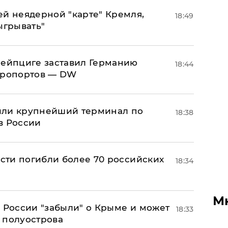
ей неядерной "карте" Кремля,
18:49
ыгрывать"
 Лейпциге заставил Германию
18:44
эропортов — DW
или крупнейший терминал по
18:38
в России
асти погибли более 70 российских
18:34
М
в России "забыли" о Крыме и может
18:33
т полуострова