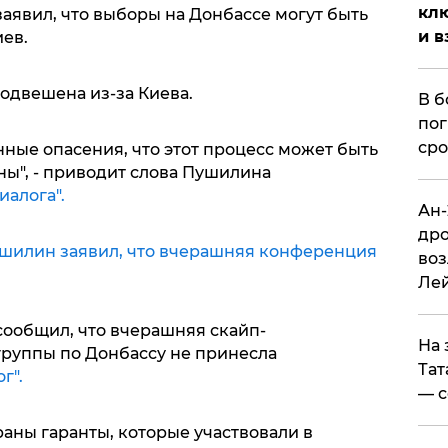
клю
явил, что выборы на Донбассе могут быть
и в
ев.
одвешена из-за Киева.
В б
пог
сро
ные опасения, что этот процесс может быть
ны", - приводит слова Пушилина
иалога".
Ан-
дро
шилин заявил, что вчерашняя конференция
воз
Ле
ообщил, что вчерашняя скайп-
На 
руппы по Донбассу не принесла
Тат
г".
— с
аны гаранты, которые участвовали в