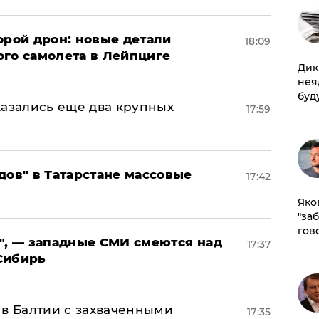
орой дрон: новые детали
18:09
ого самолета в Лейпциге
Дик
нея
буд
тказались еще два крупных
17:59
дов" в Татарстане массовые
17:42
Яко
"за
гов
", — западные СМИ смеются над
17:37
Сибирь
 в Балтии с захваченными
17:35