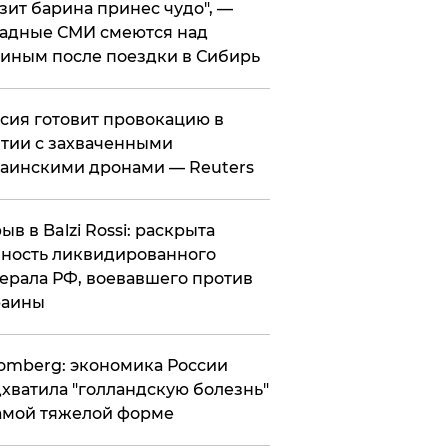
зит барина принес чудо", —
адные СМИ смеются над
иным после поездки в Сибирь
ссия готовит провокацию в
тии с захваченными
аинскими дронами — Reuters
рыв в Balzi Rossi: раскрыта
ность ликвидированного
ерала РФ, воевавшего против
раины
omberg: экономика России
хватила "голландскую болезнь"
амой тяжелой форме