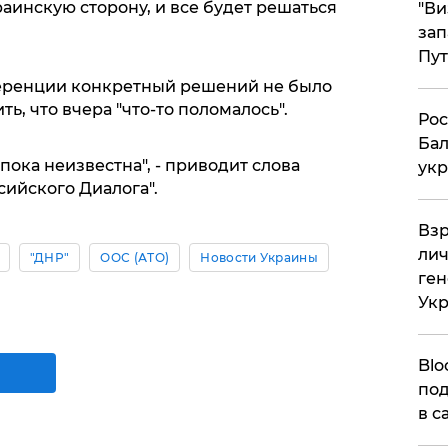
раинскую сторону, и все будет решаться
"Ви
зап
Пут
еренции конкретный решений не было
ть, что вчера "что-то поломалось".
​Ро
Бал
ока неизвестна", - приводит слова
укр
ийского Диалога".
​Вз
лич
"ДНР"
ООС (АТО)
Новости Украины
ген
Ук
Blo
под
в с