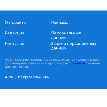
О проекте
Реклама
Редакция
Персональные
данные
Контакты
Защита персональных
данных
Использование материалов разрешается при условии ссылки
(для интернет-изданий - гиперссылки) на "
Диалог.ua
" не ниже
третьего абзаца.
� 2026,
Все права защищены.