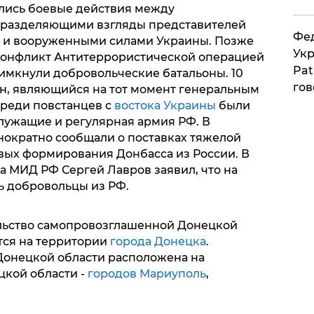
ались боевые действия между
 разделяющими взгляды представителей
Фед
а и вооруженными силами Украины. Позже
Укр
 конфликт Антитеррористической операцией
Pat
римкнули добровольческие батальоны. 10
гов
н, являющийся на тот момент генеральным
среди повстанцев с
востока Украины
были
лужащие и регулярная армия РФ. В
ократно сообщали о поставках тяжелой
вых формирования Донбасса из России. В
ва МИД РФ Сергей Лавров заявил, что на
ь добровольцы из РФ.
льство самопровозглашенной Донецкой
тся на территории
города Донецка
.
онецкой области расположена на
цкой области -
городов Мариуполь
,