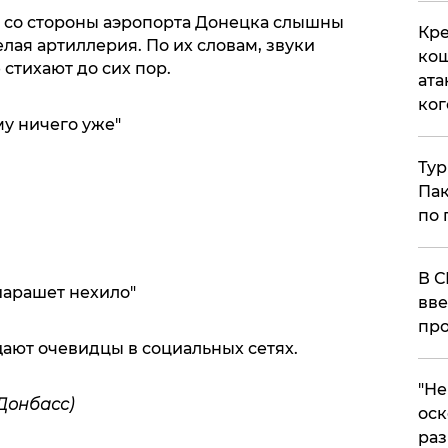
 со стороны аэропорта Донецка слышны
Кре
елая артиллерия. По их словам, звуки
кош
 стихают до сих пор.
ата
ког
у ничего уже"
Тур
Пак
по 
В С
шарашет нехило"
вве
про
щают очевидцы в социальных сетях.
​"Н
Донбасс)
оск
раз