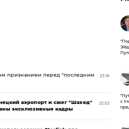
​"По
Эйд
Пут
ным признанием перед "последним
23:19
"Пу
с У
нецкий аэропорт и сжег "Шахед"
22:52
пре
ваны эксклюзивные кадры