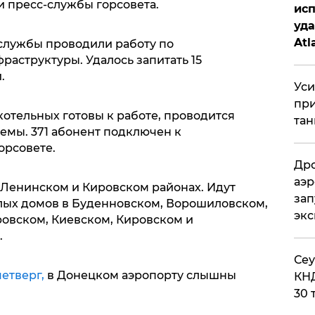
и пресс-службы горсовета.
исп
уда
Atl
службы проводили работу по
би
аструктуры. Удалось запитать 15
.
Уси
при
котельных готовы к работе, проводится
тан
емы. 371 абонент подключен к
орсовете.
Дро
аэр
Ленинском и Кировском районах. Идут
зап
лых домов в Буденновском, Ворошиловском,
эк
овском, Киевском, Кировском и
.
​Се
четверг,
в Донецком аэропорту слышны
КНД
30 