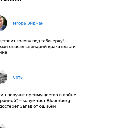
Игорь Эйдман
дставит голову под табакерку", –
ман описал сценарий краха власти
ина
Сеть
тин получит преимущество в войне
краиной", – колумнист Bloomberg
достерег Запад от ошибки