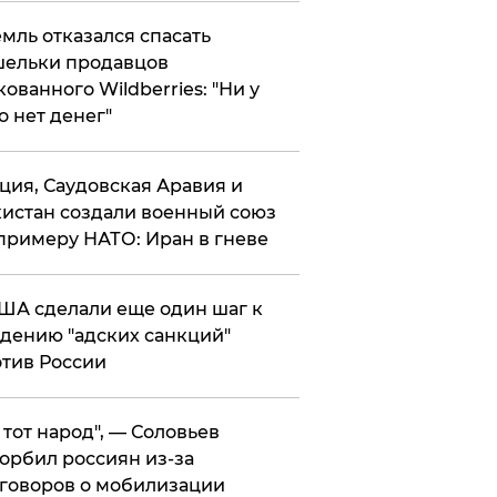
мль отказался спасать
ельки продавцов
кованного Wildberries: "Ни у
о нет денег"
ция, Саудовская Аравия и
истан создали военный союз
примеру НАТО: Иран в гневе
ША сделали еще один шаг к
дению "адских санкций"
тив России
е тот народ", — Соловьев
орбил россиян из-за
говоров о мобилизации