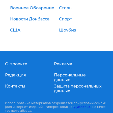
Военное Обозрение
Стиль
Новости Донбасса
Спорт
США
Шоубиз
О проекте
Реклама
Редакция
Персональные
данные
Контакты
Защита персональных
данных
Использование материалов разрешается при условии ссылки
(для интернет-изданий - гиперссылки) на "
Диалог.ua
" не ниже
третьего абзаца.